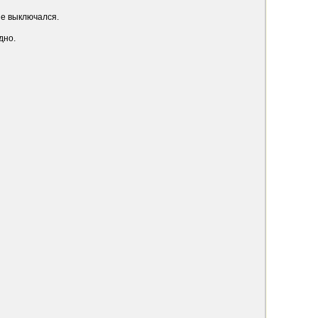
не выключался.
дно.