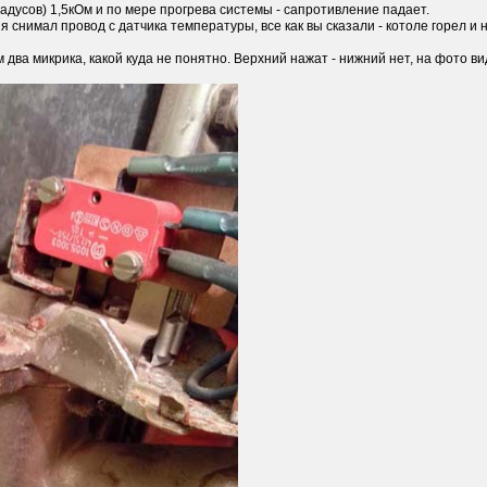
радусов) 1,5кОм и по мере прогрева системы - сапротивление падает.
 я снимал провод с датчика температуры, все как вы сказали - котоле горел и 
 два микрика, какой куда не понятно. Верхний нажат - нижний нет, на фото ви