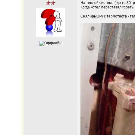
На теплой системе (где то 30 г
Когда котел переставал гореть,
Снял крышку с термотаста - там