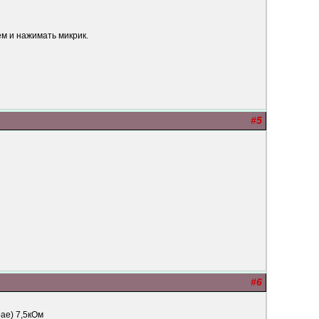
ем и нажимать микрик.
#5
#6
ае) 7,5кОм