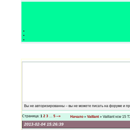
Вы не авторизированны – вы не можете писать на форуме и 
Страница:
1
2
3
…
5
--»
Начало
»
Vaillant
» Vaillant vcw 15 
2013-02-04 15:26:39