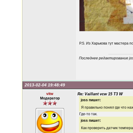
P.S. Из Харькова тут мастера п
Последнее редактирование joss
2013-02-04 19:48:49
vitw
Re: Vaillant vcw 15 T3 W
Модератор
joss пишет:
Я правильно понял где что на
Где-то так.
joss пишет:
Как проверить датчик темпер