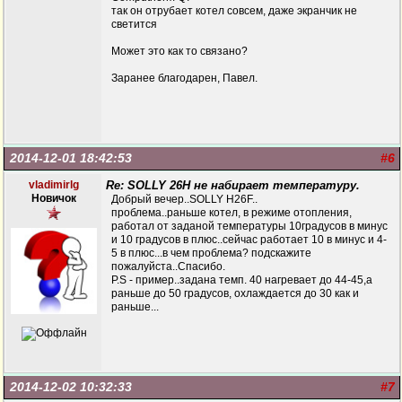
так он отрубает котел совсем, даже экранчик не
светится
Может это как то связано?
Заранее благодарен, Павел.
2014-12-01 18:42:53
#6
vladimirlg
Re: SOLLY 26H не набирает температуру.
Новичок
Добрый вечер..SOLLY H26F..
проблема..раньше котел, в режиме отопления,
работал от заданой температуры 10градусов в минус
и 10 градусов в плюс..сейчас работает 10 в минус и 4-
5 в плюс...в чем проблема? подскажите
пожалуйста..Спасибо.
P.S - пример..задана темп. 40 нагревает до 44-45,а
раньше до 50 градусов, охлаждается до 30 как и
раньше...
2014-12-02 10:32:33
#7