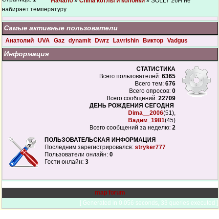
Начало
»
China котлы и колонки
» SOLLY 26H не
набирает температуру.
Самые активные пользователи
Анатолий
UVA
Gaz
dynamit
Dwrz
Lavrishin
Виктор
Vadgus
Информация
СТАТИСТИКА
Всего пользователей:
6365
Всего тем:
676
Всего опросов:
0
Всего сообщений:
22709
ДЕНЬ РОЖДЕНИЯ СЕГОДНЯ
Dima__2006
(51),
Вадим_1981
(45)
Всего сообщений за неделю:
2
ПОЛЬЗОВАТЕЛЬСКАЯ ИНФОРМАЦИЯ
Последним зарегистрировался:
stryker777
Пользователи онлайн:
0
Гости онлайн:
3
map forum
[ Generated in 0.056 seconds, 33 queries executed ]