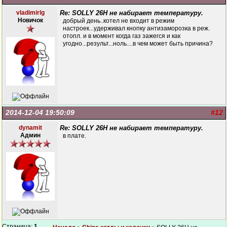
vladimirlg
Re: SOLLY 26H не набирает температуру.
Новичок
добрый день..котел не входит в режим
настроек...удерживал кнопку антизаморозка в реж.
отопл. и в момент когда газ зажегся и как
угодно...результ...ноль....в чем может быть причина?
2014-12-04 19:50:09
#12
dynamit
Re: SOLLY 26H не набирает температуру.
Админ
в плате.
Страница:
1