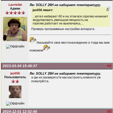
Lavrishin
Re: SOLLY 26H не набирает температуру.
Админ
jas056 пишет:
...котел набирает 60 и на этом все.горелка ничинает
модулировать уменьшая мощность на
горелке.работает не выключаясь....
Проверь программные настройки аппарата.
Указывайте свое местонахождение и тогда мы вам
поможем!
2013-03-04 15:48:37
#4
jas056
Re: SOLLY 26H не набирает температуру.
Пользователь
а где их проверить?и как настроить,помогите уж
пожалуйста.
2014-12-01 12:52:56
#5