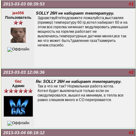
2013-03-03 08:39:53
#1
jas056
SOLLY 26H не набирает температуру.
Пользователь
Здравствуйте!подскажите пожалуйста,выставляя
(пример) температуру 60 гр,котел набирает 60 и на
этом все.горелка ничинает модулировать уменьшая
мощность на горелке.работает не
выключаясь.температурные датчики менял,все так
же.что может быть?давление газа?замерить
нечем.спасибо.
2013-03-03 12:06:36
#2
Gaz
Re: SOLLY 26H не набирает температуру.
Админ
Так а что не так? Нормальная работа котла.
Котел будет выключаться только если он
смодулировался, вышел на минимум, а тепла все
равно слишком много и СО перегревается.
2013-03-04 08:18:12
#3