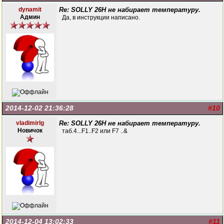
dynamit
Re: SOLLY 26H не набирает температуру.
Админ
Да, в инструкции написано.
2014-12-02 21:36:28
#10
vladimirlg
Re: SOLLY 26H не набирает температуру.
Новичок
таб.4...F1..F2 или F7 ..&
2014-12-04 13:02:33
#11