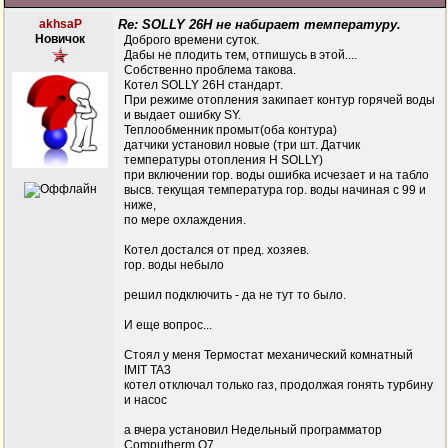
akhsaP
Re: SOLLY 26H не набирает температуру.
Новичок
Доброго времени суток.
Дабы не плодить тем, отпишусь в этой....
Собственно проблема такова.
Котел SOLLY 26H стандарт.
При режиме отопления закипает контур горячей воды
и выдает ошибку SY.
Теплообменник промыт(оба контура)
датчики установил новые (три шт. Датчик
температуры отопления H SOLLY)
при включении гор. воды ошибка исчезает и на табло
высв. текущая температура гор. воды начиная с 99 и
ниже,
по мере охлаждения.
Котел достался от пред. хозяев.
гор. воды небыло
решил подключить - да не тут то было.
И еще вопрос...
Стоял у меня Термостат механический комнатный
IMIT TA3
котел отключал только газ, продолжая гонять турбину
и насос
а вчера установил Недельный программатор
Computherm Q7