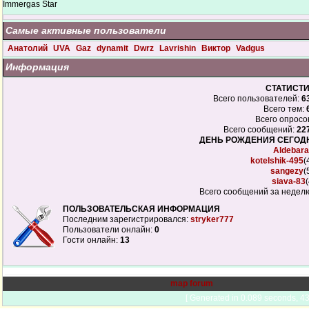
Immergas Star
Самые активные пользователи
Анатолий
UVA
Gaz
dynamit
Dwrz
Lavrishin
Виктор
Vadgus
Информация
СТАТИСТ
Всего пользователей:
6
Всего тем:
Всего опросо
Всего сообщений:
22
ДЕНЬ РОЖДЕНИЯ СЕГО
Aldebar
kotelshik-495
(
sangezy
(
siava-83
Всего сообщений за недел
ПОЛЬЗОВАТЕЛЬСКАЯ ИНФОРМАЦИЯ
Последним зарегистрировался:
stryker777
Пользователи онлайн:
0
Гости онлайн:
13
map forum
[ Generated in 0.089 seconds, 43