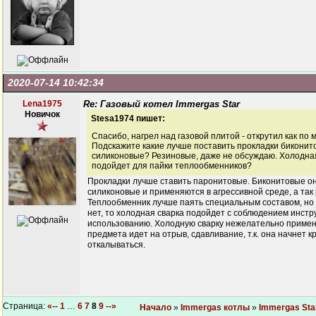
2020-07-14 10:42:34
Lena1975
Re: Газовый котел Immergas Star
Новичок
Stesa1974 пишет:
Спасибо, нагрел над газовой плитой - открутил как по м
Подскажите какие лучше поставить прокладки биконит
силиконовые? Резиновые, даже не обсуждаю. Холодна
подойдет для пайки теплообменников?
Прокладки лучше ставить паронитовые. Биконитовые он
силиконовые и применяются в агрессивной среде, а так
Теплообменник лучше паять специальным составом, но 
нет, то холодная сварка подойдет с соблюдением инстр
использованию. Холодную сварку нежелательно примен
предмета идет на отрыв, сдавливание, т.к. она начнет 
откалываться.
Страница:
«--
1
…
6
7
8
9
--»
Начало
»
Immergas котлы
»
Immergas Sta