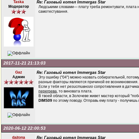
Taska
Re: Газовый котел Immergas Star
Модератор
Людськими словами— плату треба ремонтувати, плата 
самотестування.
2017-11-21 21:13:03
Gaz
Re: Газовый котел Immergas Star
Админ
Эту ошибку ("04") можно назвать собирательной, потому
разные факторы являются причиной ее возникновения.
Если у тебя нет
резистивного
сопротивления в датчик
перегрева
, то виновата плата.
В твоей области, в Золочеве живет мастер который "поб
DIMS09
по этому поводу. Отправь ему плату - получишь
2020-06-12 22:00:53
dajtona
Re: Газовый котел Immergas Star