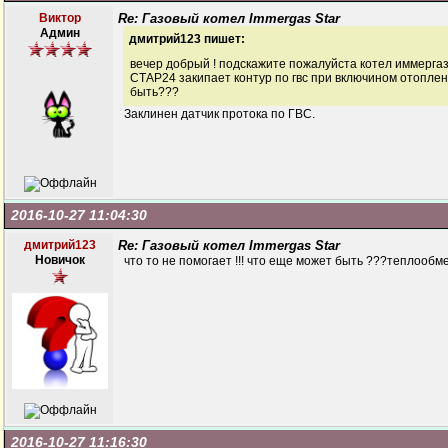
Виктор
Re: Газовый котел Immergas Star
Админ
дмитрий123 пишет:
вечер добрый ! подскажите пожалуйста котел иммерга
СТАР24 закипает контур по гвс при включином отопле
быть???
Заклинен датчик протока по ГВС.
2016-10-27 11:04:30
дмитрий123
Re: Газовый котел Immergas Star
Новичок
что то не помогает !!! что еще может быть ???теплообм
2016-10-27 11:16:30