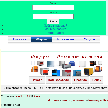
Логин
Пароль
Забыли пароль?
Забыли логин?
Регистрация
Главная
Форум
Контакты
Услуги
Форум - Ремонт котлов
Начало
Пользователи
Правила
Поиск
Вы не авторизированны – вы не можете писать на форуме и просматриват
Страница:
«--
1
…
6
7
8
9
--»
Начало
»
Immergas котлы
»
Immergas Sta
Immergas Star