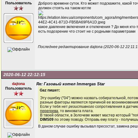
Пользователь
Доброго времени суток. Кто может подскажите, какой то
должен стоять на таком котле
какое давление включения и отключения ? До меня кто-
есть подозрение что стоит не с родными параметрами
Последнее редактирование dajtona (2020-06-12 22:11:1
2020-06-12 22:12:15
dajtona
Re: Газовый котел Immergas Star
Пользователь
Gaz пишет:
Эту ошибку ("04") можно назвать собирательной, потом
разные факторы являются причиной ее возникновения
Если у тебя нет
резистивного
сопротивления в датчи
перегрева
, то виновата плата.
В твоей области, в Золочеве живет мастер который "по
DIMS09
по этому поводу. Отправь ему плату - получиш
В даном случае ошибку вызывал пресостат, замена реш