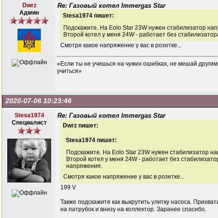
Dwrz
Re: Газовый котел Immergas Star
Админ
Stesa1974 пишет:
Подскажите. На Eolo Star 23W нужен стабилизатор на
Второй котел у меня 24W - работает без стабилизато
Смотря какое напряжение у вас в розетке...
«Если ты не учишься на чужих ошибках, не мешай другим
учиться»
2020-07-06 10:23:46
Stesa1974
Re: Газовый котел Immergas Star
Специалист
Dwrz пишет:
Stesa1974 пишет:
Подскажите. На Eolo Star 23W нужен стабилизатор н
Второй котел у меня 24W - работает без стабилизато
напряжения.
Смотря какое напряжение у вас в розетке...
199 V
Также подскажите как выкрутить улитку насоса. Прихват
на патрубок и внизу на коллектор. Заранее спасибо.