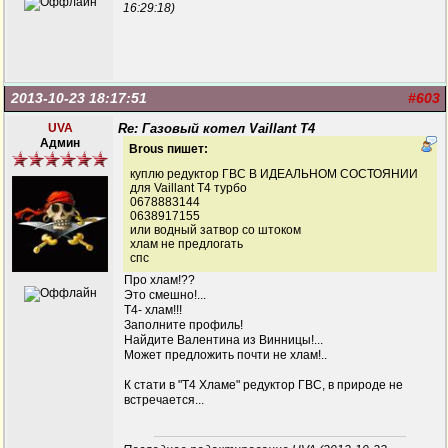
16:29:18)
2013-10-23 18:17:51
#603
UVA
Re: Газовый котел Vaillant T4
Админ
Brous пишет:
куплю редуктор ГВС В ИДЕАЛЬНОМ СОСТОЯНИИ
для Vaillant T4 турбо
0678883144
0638917155
или водный затвор со штоком
хлам не предлогать
спс
Про хлам!??
Это смешно!...
Т4- хлам!!!
Заполните профиль!
Найдите Валентина из Винницы!...
Может предложить почти не хлам!..
К стати в "Т4 Хламе" редуктор ГВС, в природе не
встречается...