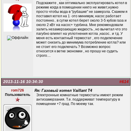
Подскажите , как оптимально эксплуатировать котел в
режиме когда в помещении никто не живет,нужно
просто чтобы вода в "рубашке" не замерзла. Скажем я
поставил котел на 1 -это минимум, насос работает
постоянно.. в сутки котел берет около 3-5 кубов газа и
около 2 кВт на насос+ турбина. Мне рекомендовали
залить незамерзающую жидкость , но вычитал что это
пагубно влияет на уплотнения котла ,насос.. и тд. У
меня есть контактный термостат , его подключение
может снизить до минимума потребление котла? или
не стоит его подключать ? Возможно вопрос
относится к ветке экономии , но прошу не судить
строго....
2013-11-16 10:34:30
#614
rom726
Re: Газовый котел Vaillant T4
Пользователь
Электронные комнатные термостаты имеют режим
антизамерзания. Т.е. поддерживат температуру в
помещении +7 град. По моему так.