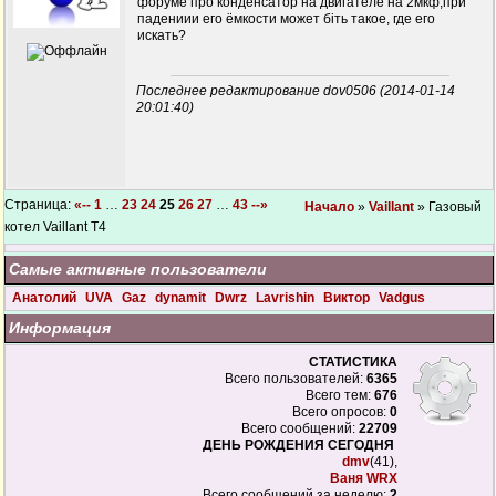
форуме про конденсатор на двигателе на 2мкф,при
падениии его ёмкости может біть такое, где его
искать?
Последнее редактирование dov0506 (2014-01-14
20:01:40)
Страница:
«--
1
…
23
24
25
26
27
…
43
--»
Начало
»
Vaillant
» Газовый
котел Vaillant T4
Самые активные пользователи
Анатолий
UVA
Gaz
dynamit
Dwrz
Lavrishin
Виктор
Vadgus
Информация
СТАТИСТИКА
Всего пользователей:
6365
Всего тем:
676
Всего опросов:
0
Всего сообщений:
22709
ДЕНЬ РОЖДЕНИЯ СЕГОДНЯ
dmv
(41),
Ваня WRX
Всего сообщений за неделю:
2