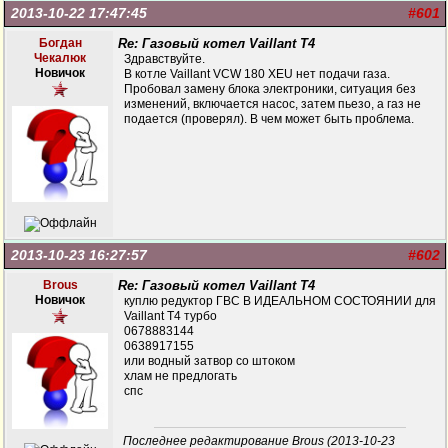
2013-10-22 17:47:45
#601
Богдан
Re: Газовый котел Vaillant T4
Чекалюк
Здравствуйте.
Новичок
В котле Vaillant VCW 180 XEU нет подачи газа.
Пробовал замену блока электроники, ситуация без
изменений, включается насос, затем пьезо, а газ не
подается (проверял). В чем может быть проблема.
2013-10-23 16:27:57
#602
Brous
Re: Газовый котел Vaillant T4
Новичок
куплю редуктор ГВС В ИДЕАЛЬНОМ СОСТОЯНИИ для
Vaillant T4 турбо
0678883144
0638917155
или водный затвор со штоком
хлам не предлогать
спс
Последнее редактирование Brous (2013-10-23