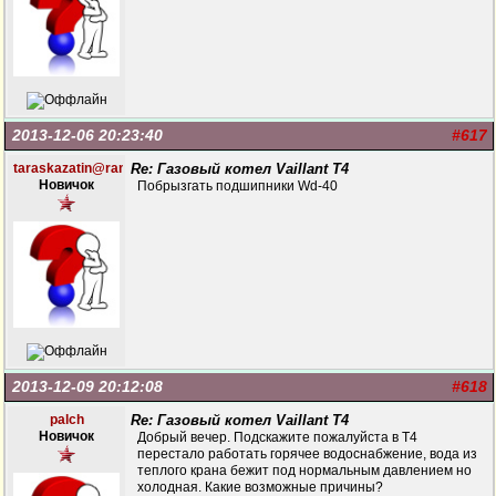
2013-12-06 20:23:40
#617
taraskazatin@rambler.ru
Re: Газовый котел Vaillant T4
Новичок
Побрызгать подшипники Wd-40
2013-12-09 20:12:08
#618
palch
Re: Газовый котел Vaillant T4
Новичок
Добрый вечер. Подскажите пожалуйста в Т4
перестало работать горячее водоснабжение, вода из
теплого крана бежит под нормальным давлением но
холодная. Какие возможные причины?