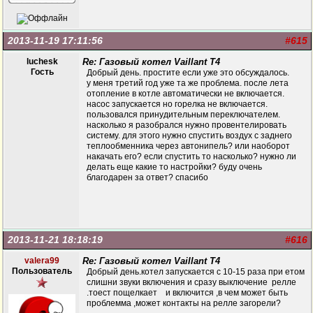
2013-11-19 17:11:56
#615
luchesk
Re: Газовый котел Vaillant T4
Гость
Добрый день. простите если уже это обсуждалось.
у меня третий год уже та же проблема. после лета
отопление в котле автоматически не включается.
насос запускается но горелка не включается.
пользовался принудительным переключателем.
насколько я разобрался нужно провентелировать
систему. для этого нужно спустить воздух с заднего
теплообменника через автонипель? или наоборот
накачать его? если спустить то насколько? нужно ли
делать еще какие то настройки? буду очень
благодарен за ответ? спасибо
2013-11-21 18:18:19
#616
valera99
Re: Газовый котел Vaillant T4
Пользователь
Добрый день.котел запускается с 10-15 раза при етом
слишни звуки включения и сразу выключение релле
.тоест пощелкает и включится ,в чем может быть
проблемма ,может контакты на релле загорели?