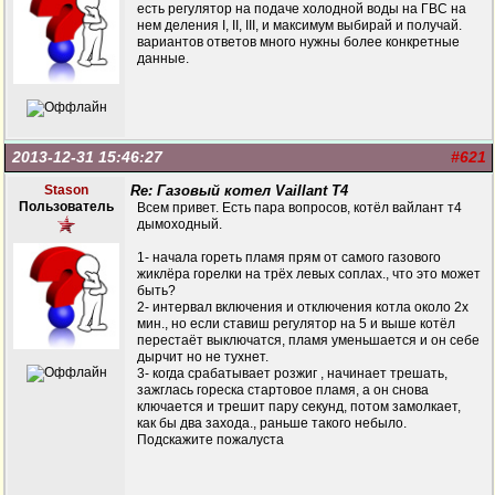
есть регулятор на подаче холодной воды на ГВС на
нем деления І, ІІ, ІІІ, и максимум выбирай и получай.
вариантов ответов много нужны более конкретные
данные.
2013-12-31 15:46:27
#621
Stason
Re: Газовый котел Vaillant T4
Пользователь
Всем привет. Есть пара вопросов, котёл вайлант т4
дымоходный.
1- начала гореть пламя прям от самого газового
жиклёра горелки на трёх левых соплах., что это может
быть?
2- интервал включения и отключения котла около 2х
мин., но если ставиш регулятор на 5 и выше котёл
перестаёт выключатся, пламя уменьшается и он себе
дырчит но не тухнет.
3- когда срабатывает розжиг , начинает трешать,
зажглась гореска стартовое пламя, а он снова
ключается и трешит пару секунд, потом замолкает,
как бы два захода., раньше такого небыло.
Подскажите пожалуста