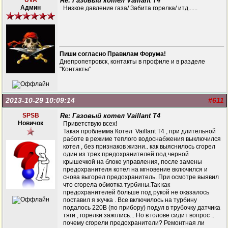
UVA
Re: Газовый котел Vaillant T4
Админ
Низкое давление газа/ Забита горелка/ итд......
Пиши согласно Правилам Форума!
Днепропетровск, контакты в профиле и в разделе
"Контакты"
2013-10-29 10:09:14
#611
SPSB
Re: Газовый котел Vaillant T4
Новичок
Приветствую всех!
Такая проблемма Котел Vaillant Т4 , при длительной
работе в режиме теплого водоснабжения выключился
котел , без признаков жизни.. как выяснилось сгорел
один из трех предохранителей под черной
крышечкой на блоке управления, после замены
предохранителя котел на мгновение включился и
снова выгорел предохранитель. При осмотре выявил
что сгорела обмотка турбины.Так как
предохранителей больше под рукой не оказалось
поставил я жучка . Все включилось на турбину
подалось 220В (по прибору) подул в трубочку датчика
тяги , горелки зажглись... Но в голове сидит вопрос ..
почему сгорели предохранители? Ремонтная ли