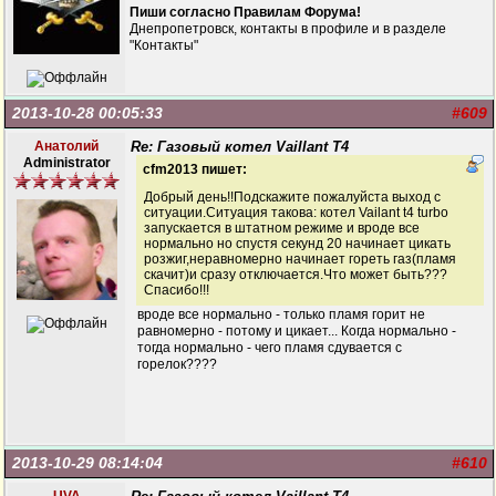
Пиши согласно Правилам Форума!
Днепропетровск, контакты в профиле и в разделе
"Контакты"
2013-10-28 00:05:33
#609
Анатолий
Re: Газовый котел Vaillant T4
Administrator
cfm2013 пишет:
Добрый день!!Подскажите пожалуйста выход с
ситуации.Ситуация такова: котел Vailant t4 turbo
запускается в штатном режиме и вроде все
нормально но спустя секунд 20 начинает цикать
розжиг,неравномерно начинает гореть газ(пламя
скачит)и сразу отключается.Что может быть???
Спасибо!!!
вроде все нормально - только пламя горит не
равномерно - потому и цикает... Когда нормально -
тогда нормально - чего пламя сдувается с
горелок????
2013-10-29 08:14:04
#610