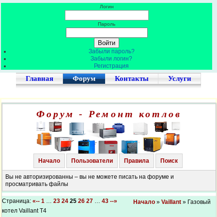
Логин
Пароль
Забыли пароль?
Забыли логин?
Регистрация
Главная
Форум
Контакты
Услуги
Форум - Ремонт котлов
Начало
Пользователи
Правила
Поиск
Вы не авторизированны – вы не можете писать на форуме и
просматривать файлы
Страница:
«--
1
…
23
24
25
26
27
…
43
--»
Начало
»
Vaillant
» Газовый
котел Vaillant T4