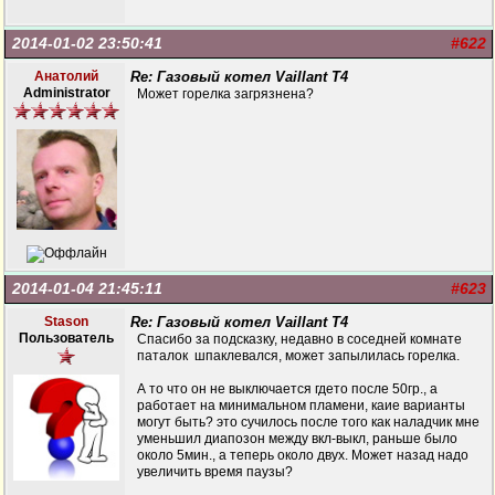
2014-01-02 23:50:41
#622
Анатолий
Re: Газовый котел Vaillant T4
Administrator
Может горелка загрязнена?
2014-01-04 21:45:11
#623
Stason
Re: Газовый котел Vaillant T4
Пользователь
Спасибо за подсказку, недавно в соседней комнате
паталок шпаклевался, может запылилась горелка.
А то что он не выключается гдето после 50гр., а
работает на минимальном пламени, каие варианты
могут быть? это сучилось после того как наладчик мне
уменьшил диапозон между вкл-выкл, раньше было
около 5мин., а теперь около двух. Может назад надо
увеличить время паузы?