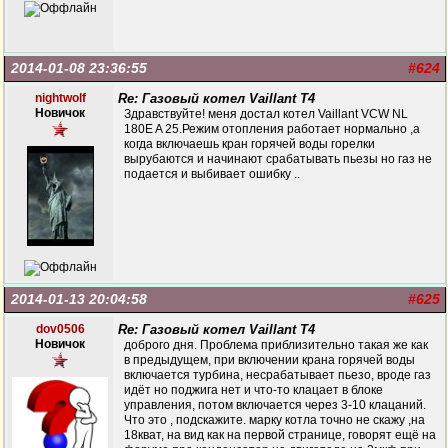
2014-01-08 23:36:55
#624
nightwolf
Re: Газовый котел Vaillant T4
Новичок
Здравствуйте! меня достал котел Vaillant VCW NL
180E A 25.Режим отопления работает нормально ,а
когда включаешь кран горячей воды горелки
вырубаются и начинают срабатывать пьезы но газ не
подается и выбивает ошибку ..
2014-01-13 20:04:58
#625
dov0506
Re: Газовый котел Vaillant T4
Новичок
доброго дня. Проблема приблизительно такая же как
в предыдущем, при включении крана горячей воды
включается турбина, несрабатывает пьезо, вроде газ
идёт но поджига нет и что-то клацает в блоке
управления, потом включается через 3-10 клацаний.
Что это , подскажите. марку котла точно не скажу ,на
18кват, на вид как на первой странице, говорят ещё на