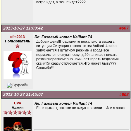
искра идет, а газ не идет????
2013-10-27 11:09:42
#607
cfm2013
Re: Газовый котел Vaillant T4
Пользователь
Добрый день!!Подскажите пожалуйста выход с
ситуации.Ситуация такова: котел Vailant t4 turbo
запускается в штатном режиме и вроде все
нормально но спустя секунд 20 начинает цикать
розжиг,неравномерно начинает гореть газ(пламя
скачит)и сразу отключается.Что может быть???
Спасибо!!!
2013-10-27 21:45:07
#608
UVA
Re: Газовый котел Vaillant T4
Админ
Если цыкает, похоже не видит пламени... Или я знаю.