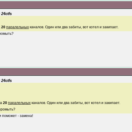
 24ctfs
а
20
паралельных
каналов. Один или два забиты, вот котел и закипает.
промыть?
 24ctfs
ка
20
паралельных
каналов. Один или два забиты, вот котел и закипает.
 промыть?
и поможет - замена!