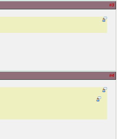
#3
#4