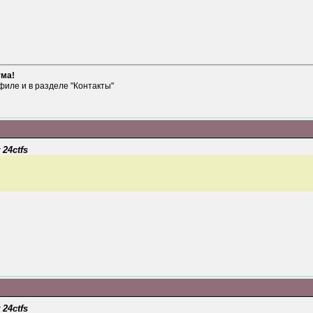
ума!
филе и в разделе "Контакты"
 24ctfs
 24ctfs