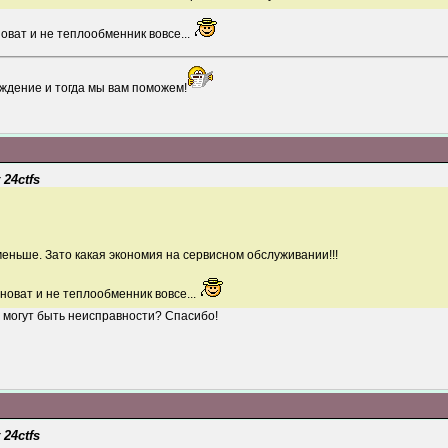
оват и не теплообменник вовсе...
ждение и тогда мы вам поможем!
 24ctfs
 меньше. Зато какая экономия на сервисном обслуживании!!!
новат и не теплообменник вовсе...
 могут быть неисправности? Спасибо!
 24ctfs