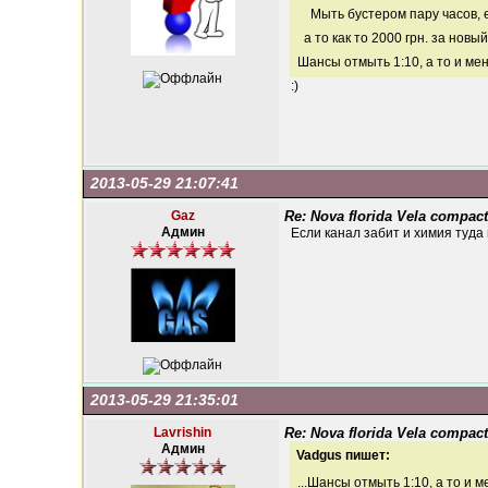
Мыть бустером пару часов, 
а то как то 2000 грн. за новы
Шансы отмыть 1:10, а то и ме
:)
2013-05-29 21:07:41
Gaz
Re: Nova florida Vela compact
Админ
Если канал забит и химия туда 
2013-05-29 21:35:01
Lavrishin
Re: Nova florida Vela compact
Админ
Vadgus пишет:
...Шансы отмыть 1:10, а то и 