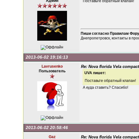
Админ
Поставьте обратный клапан!
Пиши согласно Правилам Фор
Днепропетровск, контакты в про
2013-06-02 19:16:13
Lavrusenko
Re: Nova florida Vela compact
Пользователь
UVA пишет:
Поставьте обратный клапан!
А куда ставить? Спасибо!
2013-06-02 20:58:46
Gaz
Re: Nova florida Vela compact