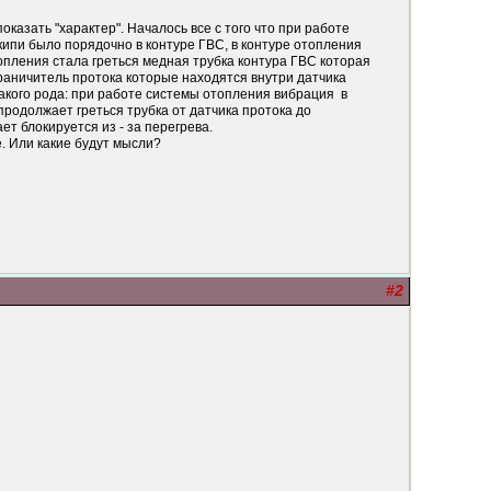
оказать "характер". Началось все с того что при работе
ипи было порядочно в контуре ГВС, в контуре отопления
топления стала греться медная трубка контура ГВС которая
граничитель протока которые находятся внутри датчика
кого рода: при работе системы отопления вибрация в
продолжает греться трубка от датчика протока до
ет блокируется из - за перегрева.
. Или какие будут мысли?
#2