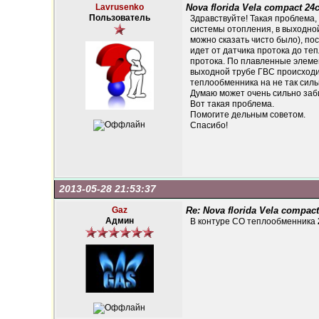
Lavrusenko
Nova florida Vela compact 24c
Пользователь
Здравствуйте! Такая проблема, 
системы отопления, в выходной
можно сказать чисто было), по
идет от датчика протока до те
протока. По плавленные элеме
выходной трубе ГВС происходит
теплообменника на не так силь
Думаю может очень сильно заб
Вот такая проблема.
Помогите дельным советом.
Спасибо!
2013-05-28 21:53:37
Gaz
Re: Nova florida Vela compact
Админ
В контуре СО теплообменника