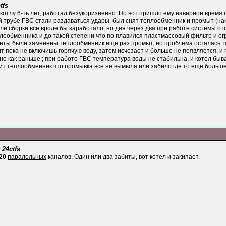
tfs
котлу 6-ть лет, работал безукоризненно. Но вот пришло ему наверное время п
 трубе ГВС стали раздаваться удары, был снят теплообменник и промыт (нак
сле сборки все вроде бы заработало, но дня через два при работе системы о
плообменника и до такой степени что по плавился пластмассовый фильтр и о
нты были заменены теплообменник еще раз промыт, но проблема осталась та
 пока не включишь горячую воду, затем исчезает и больше не появляется, и 
но как раньше ; при работе ГВС температура воды не стабильна, и котел быва
ит теплообменник что промывка все не вымыла или забило где то еще больше
 24ctfs
20
паралельных
каналов. Один или два забиты, вот котел и закипает.