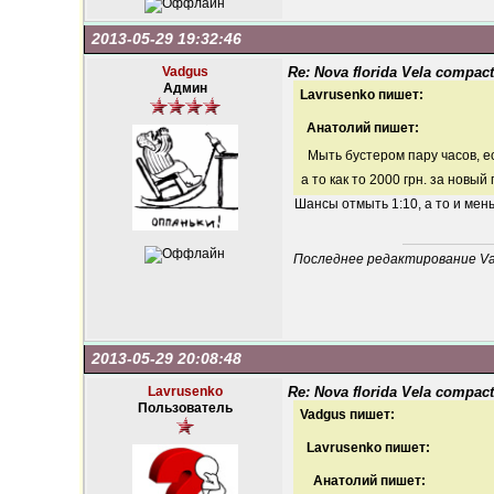
2013-05-29 19:32:46
Vadgus
Re: Nova florida Vela compact
Админ
Lavrusenko пишет:
Анатолий пишет:
Мыть бустером пару часов, е
а то как то 2000 грн. за новый
Шансы отмыть 1:10, а то и мен
Последнее редактирование Vad
2013-05-29 20:08:48
Lavrusenko
Re: Nova florida Vela compact
Пользователь
Vadgus пишет:
Lavrusenko пишет:
Анатолий пишет: