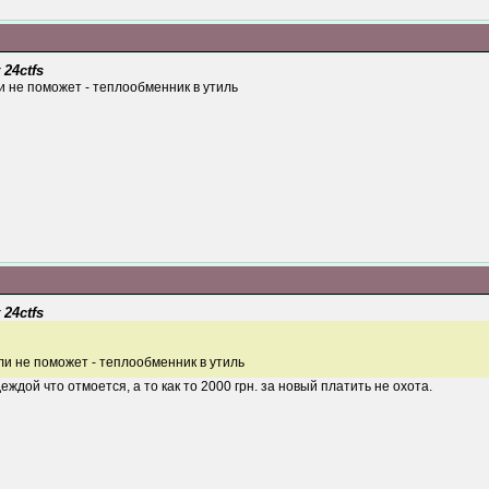
 24ctfs
и не поможет - теплообменник в утиль
 24ctfs
ли не поможет - теплообменник в утиль
еждой что отмоется, а то как то 2000 грн. за новый платить не охота.