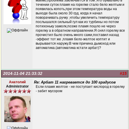
маемо,проблема заключается в том ,что буквально в
течении суток пламя на горелке стало бело желтым и
появилась копоть,при этом температура воды на
выходе была около 30 грд. когда я начал
поворачивать ручку ,чтобы увеличить температуру
послышался сильный гул как из турбины но потом
потихоньку замолк,позже пламя пошло не через
горелку а в обратном направлении.Я снял горелку все
прочистил было очень много сажи,поставил назад
-эффект тот же ,пламя бело-желтое коптит и
вырывается наружу.В чем причина дымоход или
автоматика.(автоматика кстати арбат)?
2014-11-04 21:33:32
#15
Анатолий
Re: Арбат 11 нагревается до 100 градусов
Administrator
Если пламя желтое - не поступает кислород в горелку
- забит мусором