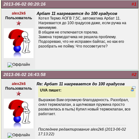
2013-06-02 00:20:16
#1
alex2k6
Арбат 11 нагревается до 100 градусов
Пользователь
Котел Термо АОГВ 7,5С, автоматика Арбат 11.
Нагревается до 100 градусов даже, если ручка на
минимуме.
В общем не отключается горелка.
Замена термодатчика не решила проблему.
Подозреваю, что не исправен байпас, но как его
разобрать не пойму. Что посоветуете?
2013-06-02 16:43:58
#2
alex2k6
Re: Арбат 11 нагревается до 100 градусов
Пользователь
UVA пишет:
Выражаю Вам огромную благодарность. Разобрал,
снял термоклапан, а щелчковая пружина просто
развалилась в пыль) Купил новый термоклапан, все
работает.
Последнее редактирование alex2k6 (2013-06-02
17:13:22)