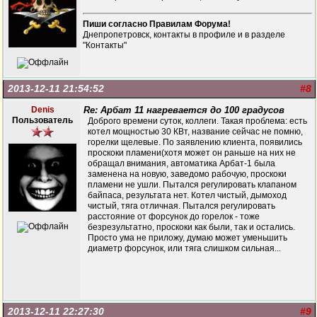
Пиши согласно Правилам Форума!
Днепропетровск, контакты в профиле и в разделе
"Контакты"
2013-12-11 21:54:52
#8
Denis
Re: Арбат 11 нагревается до 100 градусов
Пользователь
Доброго времени суток, коллеги. Такая проблема: есть
котел мощностью 30 КВт, название сейчас не помню,
горелки щелевые. По заявлению клиента, появились
проскоки пламени(хотя может он раньше на них не
обращал внимания, автоматика Арбат-1 была
заменена на новую, заведомо рабочую, проскоки
пламени не ушли. Пытался регулировать клапаном
байпаса, результата нет. Котел чистый, дымоход
чистый, тяга отличная. Пытался регулировать
расстояние от форсунок до горелок - тоже
безрезультатно, проскоки как были, так и остались.
Просто ума не приложу, думаю может уменьшить
диаметр форсунок, или тяга слишком сильная...
2013-12-11 22:27:30
#9