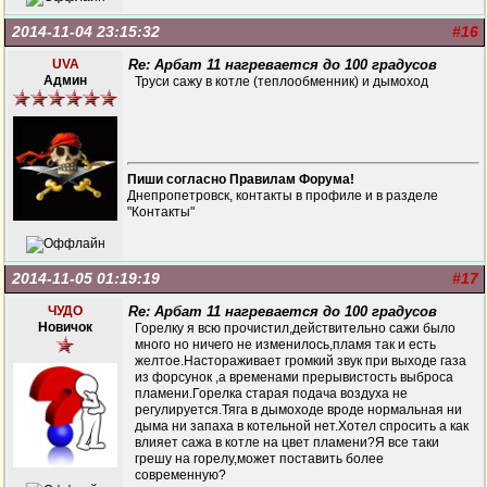
2014-11-04 23:15:32
#16
UVA
Re: Арбат 11 нагревается до 100 градусов
Админ
Труси сажу в котле (теплообменник) и дымоход
Пиши согласно Правилам Форума!
Днепропетровск, контакты в профиле и в разделе
"Контакты"
2014-11-05 01:19:19
#17
ЧУДО
Re: Арбат 11 нагревается до 100 градусов
Новичок
Горелку я всю прочистил,действительно сажи было
много но ничего не изменилось,пламя так и есть
желтое.Настораживает громкий звук при выходе газа
из форсунок ,а временами прерывистость выброса
пламени.Горелка старая подача воздуха не
регулируется.Тяга в дымоходе вроде нормальная ни
дыма ни запаха в котельной нет.Хотел спросить а как
влияет сажа в котле на цвет пламени?Я все таки
грешу на горелу,может поставить более
современную?