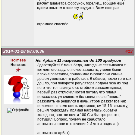
расчет диаметра форсунок, горелки... вобщем еще
одним опытом в копилку эрудита. Всем еще раз
огромное спасибо!
2014-01-28 08:06:36
#13
Holmess
Re: Арбат 11 нагревается до 100 градусов
Новичок
Здавствуйте! У меня беда, никогда не связывался с
котлом, его задуло, полез зажигать, у меня были
плохие советчики, понажимал кнопок пока сам не
дошел умом как что работает. В общем, после того как
дошло, при повороте регулятора подачи газа из под
него что-то пшикнуло со стойким запахом вдшки,
первый раз отключил котел потому что пламя
показалось уж слишком большим, после "пшика"
разжигать не решился в ночь. Утром разжег все как
положено, пламя опять огромное, см 15-16 в высоту,
решил подождать, прямая нагрелась, обратка
холодная, в котле почти 100 С и быстро ростет,
потушил. Вопрос, почему не сработало
автоматическое отключение? И что я наделал)
автоматика арбат)