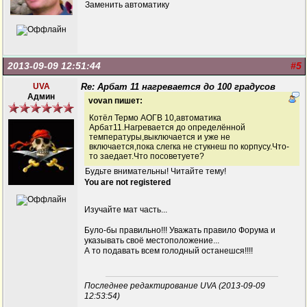
Заменить автоматику
2013-09-09 12:51:44
#5
UVA
Re: Арбат 11 нагревается до 100 градусов
Админ
vovan пишет:
Котёл Термо АОГВ 10,автоматика
Арбат11.Нагревается до определённой
температуры,выключается и уже не
включается,пока слегка не стукнеш по корпусу.Что-
то заедает.Что посоветуете?
Будьте внимательны! Читайте тему!
You are not registered
Изучайте мат часть...
Було-бы правильно!!! Уважать правило Форума и
указывать своё местоположение...
А то подавать всем голодный останешся!!!!
Последнее редактирование UVA (2013-09-09
12:53:54)