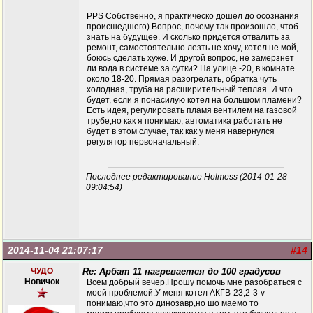
PPS Собственно, я практическо дошел до осознания
происшедшего) Вопрос, почему так произошло, чтоб
знать на будущее. И сколько придется отвалить за
ремонт, самостоятельно лезть не хочу, котел не мой,
боюсь сделать хуже. И другой вопрос, не замерзнет
ли вода в системе за сутки? На улице -20, в комнате
около 18-20. Прямая разогрелать, обратка чуть
холодная, труба на расширительный теплая. И что
будет, если я понасилую котел на большом пламени?
Есть идея, регулировать пламя вентилем на газовой
трубе,но как я понимаю, автоматика работать не
будет в этом случае, так как у меня навернулся
регулятор первоначальный.
Последнее редактирование Holmess (2014-01-28
09:04:54)
2014-11-04 21:07:17
#14
ЧУДО
Re: Арбат 11 нагревается до 100 градусов
Новичок
Всем добрый вечер.Прошу помочь мне разобраться с
моей проблемой.У меня котел АКГВ-23,2-3-v
понимаю,что это динозавр,но шо маемо то