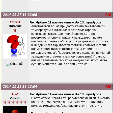
2014-11-27 18:33:09
#19
zhus51
Re: Арбат 11 нагревается до 100 градусов
Новичок
Автоматикой Арбат при достижении выставленной
температуры в котле, газ в основную горелку
отсекается с замедлением. В результате на
поверхности горелки пламя уменьшается, потом
местами в пламени образуются разрывы, из которых
вышедший газ взрывается громким хлопком и гасит
пламя запальника. В итоге картина Репина "У
погасшего котла". Подскажите, что является причиной
замедления отсечки газа и как исправить? Правда,
пламя запальника гаснет не каждый раз, но от этого
суть не меняется. Финал один и тот же.
2014-11-28 18:13:04
#20
UVA
Re: Арбат 11 нагревается до 100 градусов
Админ
В автоматике Арбат есть регулировочный винт, можно
настроить минимум и автоматика будет работать в
режиме модуляции. А запальник стоит почистить.