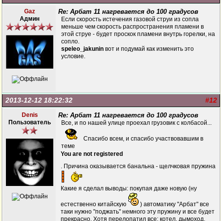
Gaz
Re: Арбат 11 нагревается до 100 градусов
Админ
Если скорость истечения газовой струи из сопла
меньше чем скорость распространения пламени в
этой струе - будет проскок пламени внутрь горелки, на
сопло.
speleo_jakunin
вот и подумай как изменить это
условие.
2013-12-12 18:22:32
#12
Denis
Re: Арбат 11 нагревается до 100 градусов
Пользователь
Все, и по нашей улице проехал грузовик с колбасой...
Спасибо всем, и спасибо участвовавшим в
теме
You are not registered
. Причина оказывается банальна - щелчковая пружина
Какие я сделал выводы: покупая даже новую (ну
естественно китайскую
) автоматику "Арбат" все
таки нужно "поджать" немного эту пружину и все будет
прекрасно. Хотя перелопатил все: котел, дымоход,