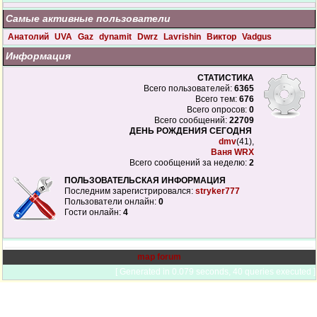
Самые активные пользователи
Анатолий
UVA
Gaz
dynamit
Dwrz
Lavrishin
Виктор
Vadgus
Информация
СТАТИСТИКА
Всего пользователей:
6365
Всего тем:
676
Всего опросов:
0
Всего сообщений:
22709
ДЕНЬ РОЖДЕНИЯ СЕГОДНЯ
dmv
(41),
Ваня WRX
Всего сообщений за неделю:
2
ПОЛЬЗОВАТЕЛЬСКАЯ ИНФОРМАЦИЯ
Последним зарегистрировался:
stryker777
Пользователи онлайн:
0
Гости онлайн:
4
map forum
[ Generated in 0.079 seconds, 40 queries executed ]