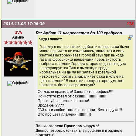
2014-11-05 17:06:39
#18
UVA
Re: Арбат 11 нагревается до 100 градусов
Админ
ЧУДО пишет:
Горелку я всю прочистил,действительно сажи было
много но ничего не изменилось,пламя так и есть
желтое.Настораживает громкий звук при выходе
газа из форсунок ,а временами прерывистость
выброса пламени.Горелка старая подача воздуха
не регулируется.Тяга в дымоходе вроде
нормальная ни дыма ни запаха в котельной
нет.Хотел спросить а как влияет сажа в котле на
цвет пламени?Я все таки грешу на горелу,может
поставить более современную?
Согласно правилам! Заполните профиль!!!!
Почистите котёл от сажи!!!!!!!!!!!!!!!!!!!!!!!!!!!
Про тягу/разряжение в топке!
Вроде-бы!????
ГАЗ как и любое топливо! не горит без воздуха!!!!
Это про цвет пламени!!!!!!!!!!!!!!!!
Пиши согласно Правилам Форума!
Днепропетровск, контакты в профиле и в разделе
"Контакты"