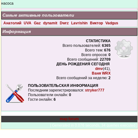
насоса
Самые активные пользователи
Анатолий
UVA
Gaz
dynamit
Dwrz
Lavrishin
Виктор
Vadgus
Информация
СТАТИСТИКА
Всего пользователей:
6365
Всего тем:
676
Всего опросов:
0
Всего сообщений:
22709
ДЕНЬ РОЖДЕНИЯ СЕГОДНЯ
dmv
(41),
Ваня WRX
Всего сообщений за неделю:
2
ПОЛЬЗОВАТЕЛЬСКАЯ ИНФОРМАЦИЯ
Последним зарегистрировался:
stryker777
Пользователи онлайн:
0
Гости онлайн:
6
map forum
[ Generated in 0.076 seconds, 34 queries executed ]