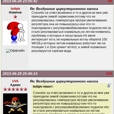
2013-06-28 23:55:42
#9
ladigio
Re: Воздушник циркуляционного насоса
Новичок
Спасибо за ответ,возможно и то и другое,ко мне уже
приходили зимой сервисники,потому что не
регулировалась температура гвс(при увеличивании
регулятора она не повышалась)-они что-то
поколдовали с регулировкой(возможно подняли min )и
стало регулироваться нормально,но летом появились
проблемы о которых я писал выше.Но меня
интересует есть ли нормальные котлы vitopend 100
WH1B,у которых летом нормально работает гвс на
позиции 1 и 2(не цокает котёл), а зимой нормально
регулируется горячая вода.
2013-06-29 20:46:14
#10
UVA
Re: Воздушник циркуляционного насоса
Админ
ladigio пишет:
Спасибо за ответ,возможно и то и другое,ко мне уже
приходили зимой сервисники,потому что не
регулировалась температура гвс(при увеличивании
регулятора она не повышалась)-они что-то
поколдовали с регулировкой(возможно подняли min
)и стало регулироваться нормально,но летом