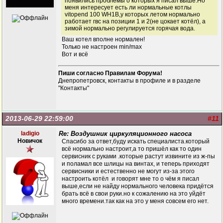
появились проблемы о которых я писал выше.Но
меня интересует есть ли нормальные котлы
vitopend 100 WH1B,у которых летом нормально
работает гвс на позиции 1 и 2(не цокает котёл), а
зимой нормально регулируется горячая вода.
Ваш котел вполне нормален!
Только не настроен min/max
Вот и всё
Пиши согласно Правилам Форума!
Днепропетровск, контакты в профиле и в разделе
"Контакты"
2013-06-29 22:59:00
#11
ladigio
Re: Воздушник циркуляционного насоса
Новичок
Спасибо за ответ,буду искать специалиста.который
всё нормально настроит,а то пришёл как то один
сервисник с руками .которые растут извините из ж-пы
и поламал все шлицы на винтах, и теперь приходят
сервисники и естественно не могут из-за этого
настроить котёл и говорят мне то о чём я писал
выше,если не найду нормального человека придётся
брать всё в свои руки.но к сожалению на это уйдёт
много времени.так как на это у меня совсем его нет.