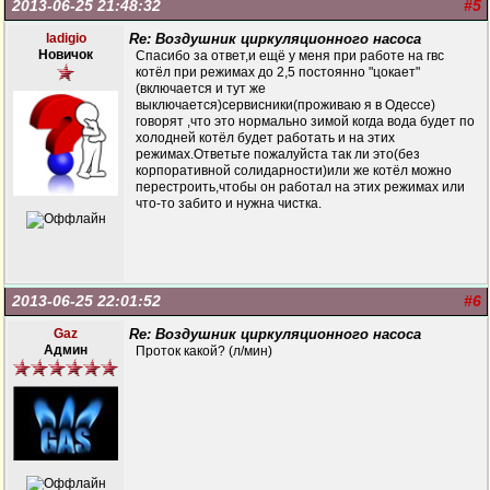
2013-06-25 21:48:32
#5
ladigio
Re: Воздушник циркуляционного насоса
Новичок
Спасибо за ответ,и ещё у меня при работе на гвс
котёл при режимах до 2,5 постоянно "цокает"
(включается и тут же
выключается)сервисники(проживаю я в Одессе)
говорят ,что это нормально зимой когда вода будет по
холодней котёл будет работать и на этих
режимах.Ответьте пожалуйста так ли это(без
корпоративной солидарности)или же котёл можно
перестроить,чтобы он работал на этих режимах или
что-то забито и нужна чистка.
2013-06-25 22:01:52
#6
Gaz
Re: Воздушник циркуляционного насоса
Админ
Проток какой? (л/мин)