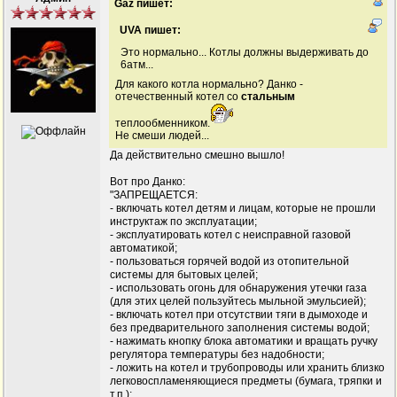
Gaz пишет:
UVA пишет:
Это нормально... Котлы должны выдерживать до
6атм...
Для какого котла нормально? Данко -
отечественный котел со
стальным
теплообменником.
Не смеши людей...
Да действительно смешно вышло!
Вот про Данко:
"ЗАПРЕЩАЕТСЯ:
- включать котел детям и лицам, которые не прошли
инструктаж по эксплуатации;
- эксплуатировать котел с неисправной газовой
автоматикой;
- пользоваться горячей водой из отопительной
системы для бытовых целей;
- использовать огонь для обнаружения утечки газа
(для этих целей пользуйтесь мыльной эмульсией);
- включать котел при отсутствии тяги в дымоходе и
без предварительного заполнения системы водой;
- нажимать кнопку блока автоматики и вращать ручку
регулятора температуры без надобности;
- ложить на котел и трубопроводы или хранить близко
легковоспламеняющиеся предметы (бумага, тряпки и
т.п.);