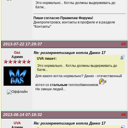
Это нормально... Котлы должны выдерживать до
6атм...
Пиши согласно Правилам Форума!
Днепропетровск, контакты в профиле и в разделе
"Контакты"
2013-07-22 17:29:37
#5
Gaz
Re: розгерметизация котла Данко 17
Админ
UVA пишет:
Это нормально... Котлы должны выдерживать до
6атм...
Для какого котла нормально? Данко - отечественный
котел со
стальным
теплообменником.
Не смеши людей...
2013-08-14 07:18:32
#6
UVA
Re: розгерметизация котла Данко 17
Админ