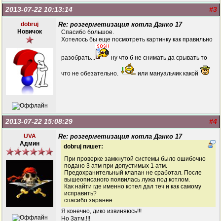
2013-07-22 10:13:14
#3
dobruj
Re: розгерметизация котла Данко 17
Новичок
Спасибо большое.
Хотелось бы еще посмотреть картинку как правильно
разобрать...
ну что б не снимать да срывать то
что не обезательно.
или мануальчик какой
2013-07-22 15:08:29
#4
UVA
Re: розгерметизация котла Данко 17
Админ
dobruj пишет:
При проверке замкнутой системы было ошибочно
подано 3 атм при допустимых 1 атм.
Предохранительный клапан не сработал. После
вышеописаного появилась лужа под котлом.
Как найти где именно котел дал теч и как самому
исправить?
спасибо заранее.
Я конечно, дико извиняюсь!!!
Но 3атм.!!!