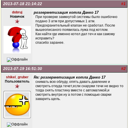
2013-07-18 21:14:22
#1
dobruj
розгерметизация котла Данко 17
Новичок
При проверке замкнутой системы было ошибочно
подано 3 атм при допустимых 1 атм.
Предохранительный клапан не сработал. После
вышеописаного появилась лужа под котлом.
Как найти где именно котел дал теч и как самому
исправить?
спасибо заранее.
2013-07-19 16:51:30
#2
shikel_gruber
Re: розгерметизация котла Данко 17
Пользователь
снимать всю облуду, опять давать давление и
смотреть откуда течет,если снаружи течи не видно то
тогда снять пластину вместе с автоматикой,и
смотреть внутри.ну а потом с помощью сварки
заварить щель.