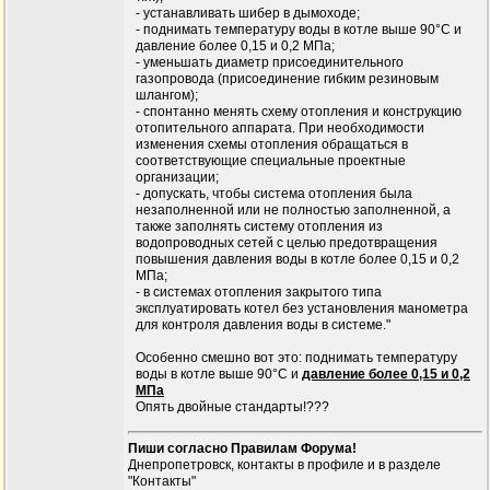
- устанавливать шибер в дымоходе;
- поднимать температуру воды в котле выше 90°С и
давление более 0,15 и 0,2 МПа;
- уменьшать диаметр присоединительного
газопровода (присоединение гибким резиновым
шлангом);
- спонтанно менять схему отопления и конструкцию
отопительного аппарата. При необходимости
изменения схемы отопления обращаться в
соответствующие специальные проектные
организации;
- допускать, чтобы система отопления была
незаполненной или не полностью заполненной, а
также заполнять систему отопления из
водопроводных сетей с целью предотвращения
повышения давления воды в котле более 0,15 и 0,2
МПа;
- в системах отопления закрытого типа
эксплуатировать котел без установления манометра
для контроля давления воды в системе."
Особенно смешно вот это: поднимать температуру
воды в котле выше 90°С и
давление более 0,15 и 0,2
МПа
Опять двойные стандарты!???
Пиши согласно Правилам Форума!
Днепропетровск, контакты в профиле и в разделе
"Контакты"