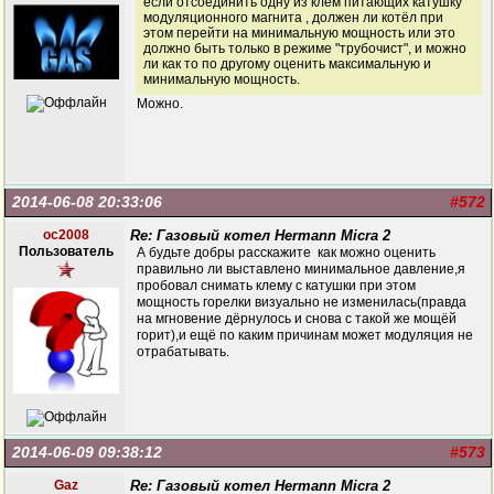
если отсоединить одну из клем питающих катушку
модуляционного магнита , должен ли котёл при
этом перейти на минимальную мощность или это
должно быть только в режиме "трубочист", и можно
ли как то по другому оценить максимальную и
минимальную мощность.
Можно.
2014-06-08 20:33:06
#572
oc2008
Re: Газовый котел Hermann Micra 2
Пользователь
А будьте добры расскажите как можно оценить
правильно ли выставлено минимальное давление,я
пробовал снимать клему с катушки при этом
мощность горелки визуально не изменилась(правда
на мгновение дёрнулось и снова с такой же мощёй
горит),и ещё по каким причинам может модуляция не
отрабатывать.
2014-06-09 09:38:12
#573
Gaz
Re: Газовый котел Hermann Micra 2