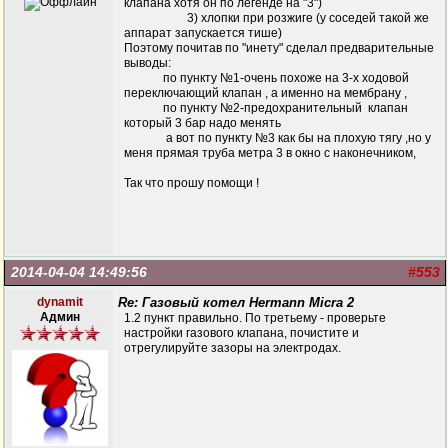
клапана хотя он по легенде на "3")
3) хлопки при розжиге (у соседей такой же
аппарат запускается тише)
Поэтому почитав по "инету" сделал предварительные
выводы:
по пункту №1-очень похоже на 3-х ходовой
переключающий клапан , а именно на мембрану ,
по пункту №2-предохранительный клапан
который 3 бар надо менять
а вот по пункту №3 как бы на плохую тягу ,но у
меня прямая труба метра 3 в окно с наконечником,
Так что прошу помощи !
2014-04-04 14:49:56
#553
dynamit
Re: Газовый котел Hermann Micra 2
Админ
1.2 пункт правильно. По третьему - проверьте
настройки газового клапана, почистите и
отрегулируйте зазоры на электродах.