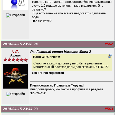
того, что котел лежал в новострое без использования
около 1,5 года до включения газа в квартиру. Это
реально?
Еще есть мнение что все-же недостаток давление
воды.
Что скажете?
2014-04-15 23:38:24
#562
UVA
Re: Газовый котел Hermann Micra 2
Админ
Ваня WRX пишет:
Скажите а какой должен у него быть реальный
минимальный рассход воды для включения ГВС ??
You are not registered
Пиши согласно Правилам Форума!
Днепропетровск, контакты в профиле и в разделе
"Контакты"
2014-04-15 23:44:23
#563