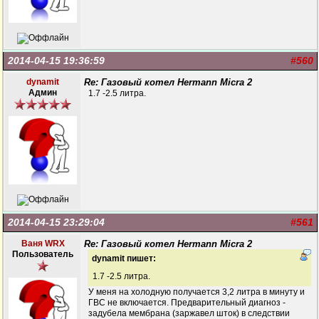
2014-04-15 19:36:59
#560
dynamit
Re: Газовый котел Hermann Micra 2
Админ
1.7 -2.5 литра.
2014-04-15 23:29:04
#561
Ваня WRX
Re: Газовый котел Hermann Micra 2
Пользователь
dynamit пишет:
1.7 -2.5 литра.
У меня на холодную получается 3,2 литра в минуту и
ГВС не включается. Предварительный диагноз -
задубела мембрана (заржавел шток) в следствии