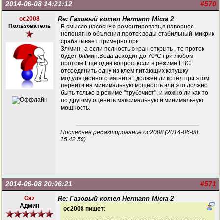
2014-06-08 14:21:12
#570
oc2008
Re: Газовый котел Hermann Micra 2
Пользователь
В смысле насосную ремонтировать,я наверное
непонятно объяснил,проток воды стабильный, микрик
срабатывает примерно при
3л/мин , а если полностью кран открыть , то проток
будет 6л/мин.Вода доходит до 70ºС при любом
протоке.Ещё один вопрос ,если в режиме ГВС
отсоединить одну из клем питающих катушку
модуляционного магнита , должен ли котёл при этом
перейти на минимальную мощность или это должно
быть только в режиме "трубочист", и можно ли как то
по другому оценить максимальную и минимальную
мощность.
Последнее редактирование oc2008 (2014-06-08
15:42:59)
2014-06-08 20:06:21
#571
Gaz
Re: Газовый котел Hermann Micra 2
Админ
oc2008 пишет: