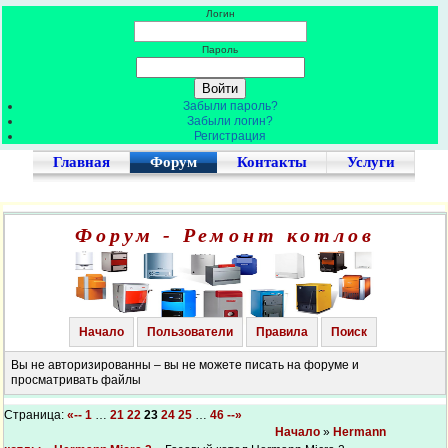
Логин
Пароль
Забыли пароль?
Забыли логин?
Регистрация
Главная
Форум
Контакты
Услуги
Форум - Ремонт котлов
Начало
Пользователи
Правила
Поиск
Вы не авторизированны – вы не можете писать на форуме и
просматривать файлы
Страница:
«--
1
…
21
22
23
24
25
…
46
--»
Начало
»
Hermann