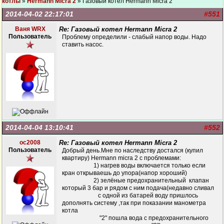
котлы
»
Hermann Micra 2
» Газовый котел Hermann Micra 2
2014-04-02 22:17:01
#551
Ваня WRX
Re: Газовый котел Hermann Micra 2
Пользователь
Проблему определили - слабый напор воды. Надо
ставить насос.
2014-04-04 13:10:41
#552
oc2008
Re: Газовый котел Hermann Micra 2
Пользователь
Добрый день.Мне по наследству достался (купил
квартиру) Hermann micra 2 с проблемами:
1) нагрев воды включается только если
кран открываешь до упора(напор хороший)
2) зелёные предохранительный клапан
который 3 бар и рядом с ним подача(недавно сливал
с одной из батарей воду пришлось
дополнять систему ,так при показании манометра
котла
"2" пошла вода с предохранительного