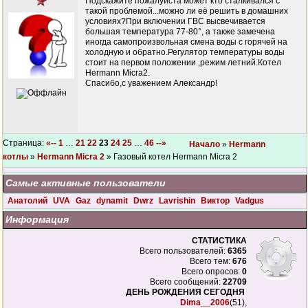
Подскажите пожалуйста может кто сталкивался с
такой проблемой...можно ли её решить в домашних
условиях?При включении ГВС высвечивается
большая температура 77-80°, а также замечена
иногда самопроизвольная смена воды с горячей на
холодную и обратно.Регулятор температуры воды
стоит на первом положении ,режим летний.Котел
Hermann Micra2.
Спасибо,с уважением Александр!
Страница:
«--
1
…
21
22
23
24
25
…
46
--»
Начало
»
Hermann
котлы
»
Hermann Micra 2
» Газовый котел Hermann Micra 2
Самые активные пользователи
Анатолий
UVA
Gaz
dynamit
Dwrz
Lavrishin
Виктор
Vadgus
Информация
СТАТИСТИКА
Всего пользователей:
6365
Всего тем:
676
Всего опросов:
0
Всего сообщений:
22709
ДЕНЬ РОЖДЕНИЯ СЕГОДНЯ
Dima__2006
(51),