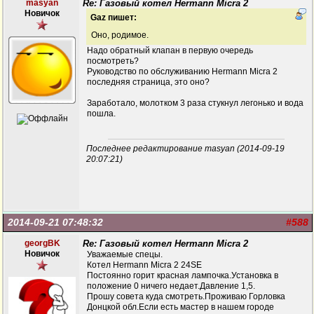
masyan
Re: Газовый котел Hermann Micra 2
Новичок
Gaz пишет:
Оно, родимое.
Надо обратный клапан в первую очередь
посмотреть?
Руководство по обслуживанию Hermann Micra 2
последняя страница, это оно?
Заработало, молотком 3 раза стукнул легонько и вода
пошла.
Последнее редактирование masyan (2014-09-19
20:07:21)
2014-09-21 07:48:32
#588
georgBK
Re: Газовый котел Hermann Micra 2
Новичок
Уважаемые спецы.
Котел Hermann Micra 2 24SE
Постоянно горит красная лампочка.Установка в
положение 0 ничего недает.Давление 1,5.
Прошу совета куда смотреть.Проживаю Горловка
Донцкой обл.Если есть мастер в нашем городе