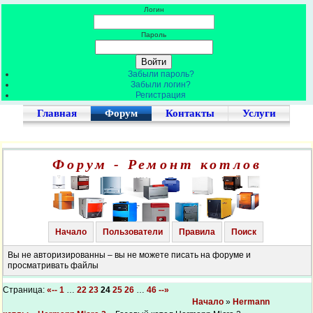
Логин
Пароль
Забыли пароль?
Забыли логин?
Регистрация
Главная
Форум
Контакты
Услуги
Форум - Ремонт котлов
Начало
Пользователи
Правила
Поиск
Вы не авторизированны – вы не можете писать на форуме и
просматривать файлы
Страница:
«--
1
…
22
23
24
25
26
…
46
--»
Начало
»
Hermann