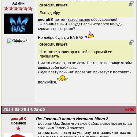
Админ
georgBK пишет:
Быть добру.
georgBK
, котел -
газоопасное
оборудование!
Ты понимаешь ЧТО будет если котел что нибудь
сделает не вовремя?
Не добро будет, а БА-БАХ.
georgBK пишет:
Что такое варистор и какой програмой ее
прошивать
Ничего личного, но не лезь. Не то это поприще чтобы
шишки себе набивать.
Люди плату починят, проверят, привезут и поставят -
пользуйся.
2014-09-26 14:29:05
#600
georgBK
Re: Газовый котел Hermann Micra 2
Новичок
Дорогой Gaz Знаю что такое бабах в свое время когда
закончил Томский политех
строил газопровод на украину но в газовых котлах не