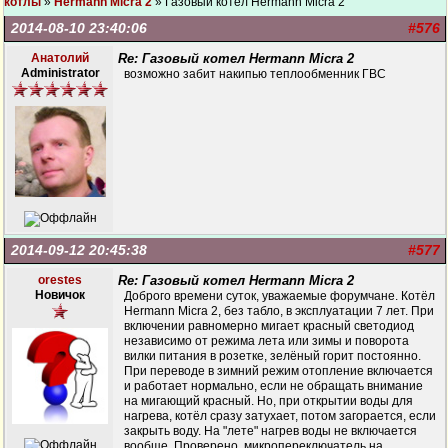
котлы
»
Hermann Micra 2
» Газовый котел Hermann Micra 2
2014-08-10 23:40:06
#576
Анатолий
Re: Газовый котел Hermann Micra 2
Administrator
возможно забит накипью теплообменник ГВС
2014-09-12 20:45:38
#577
orestes
Re: Газовый котел Hermann Micra 2
Новичок
Доброго времени суток, уважаемые форумчане. Котёл
Hermann Micra 2, без табло, в эксплуатации 7 лет. При
включении равномерно мигает красный светодиод
независимо от режима лета или зимы и поворота
вилки питания в розетке, зелёный горит постоянно.
При переводе в зимний режим отопление включается
и работает нормально, если не обращать внимание
на мигающий красный. Но, при открытии воды для
нагрева, котёл сразу затухает, потом загорается, если
закрыть воду. На "лете" нагрев воды не включается
вообще. Проверено, микропереключатель на