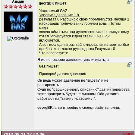
Админ
georgBK пишет:
Уважаемый GAZ.
Увеличил давление 1.8.
результат 0
.Рассширю свою проблему.Уже месяца 2
набираешь полную ванну горячей воды. Потом
когда
хочеш обмыться под душем включаеш горячую воду
котел блокируется.Идеш ставиш на 0 он
включается.
А вот последний раз заблокировался на мертво.Все
пробовал согласно руководства.Результат 0.
Что посоветуете.
Я же не говорил давление увеличивать, а
Gaz пишет:
Проверяй датчик давления.
Он ведь может давление не "видеть" и не
реагировать...
Судя по "расширенному описанию" датчик перегрева
тоже проверить будет не лишним. Оба датчика
работают на "замкнут-разомкнут".
georgBK
, а ты в профиле своем графу заполни.
2014-09-21 17:52:36
#593