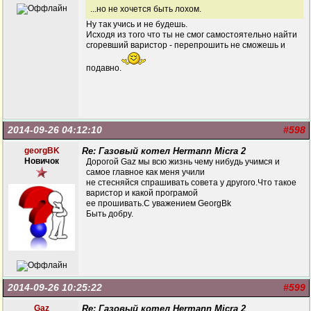
...но не хочется быть лохом.
Ну так учись и не будешь.
Исходя из того что ты не смог самостоятельно найти
сгоревший варистор - перепрошить не сможешь и
подавно.
2014-09-26 04:12:10
#598
georgBK
Re: Газовый котел Hermann Micra 2
Новичок
Дорогой Gaz мы всю жизнь чему нибудь учимся и
самое главное как меня учили
не стесняйся спрашивать совета у другого.Что такое
варистор и какой програмой
ее прошивать.С уважением GeorgBk
Быть добру.
2014-09-26 10:25:22
#599
Gaz
Re: Газовый котел Hermann Micra 2