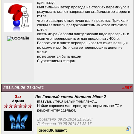
один казус
был сильный ветер провода на столбах перемкнуло в
результате скачек напряжения стабилизатор сгорел в
котле
что-то заискрило выключил все из розеток. Приехали
спецы заменили предохранитель на котле включили
котел
опять искра.Забрали плату сказали надо проверить и
если что перепрошить отдал предоплату 400гр.
Вопрос что в плате перепрошивается какая позиция
по схеме и мог бы я сам ее перепрошить денег не
жалко
но не хочется быть лохом.
С уважением к спецам.
2014-09-25 21:30:51
#597
Gaz
Re: Газовый котел Hermann Micra 2
Админ
masyan
, у тебя целый "комплекс"...
Найди хороших мастеров, пусть нормальное ТО и
ремонт котлу сделают.
Добавлено 09.25.2014 21:38:26:
Добавлено 09.25.2014 21:38:17:
georgBK пишет: