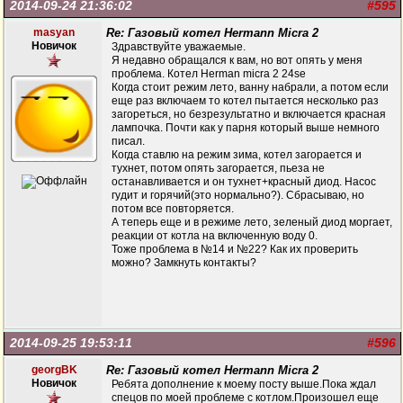
2014-09-24 21:36:02
#595
masyan
Re: Газовый котел Hermann Micra 2
Новичок
Здравствуйте уважаемые.
Я недавно обращался к вам, но вот опять у меня
проблема. Котел Herman micra 2 24se
Когда стоит режим лето, ванну набрали, а потом если
еще раз включаем то котел пытается несколько раз
загореться, но безрезультатно и включается красная
лампочка. Почти как у парня который выше немного
писал.
Когда ставлю на режим зима, котел загорается и
тухнет, потом опять загорается, пьеза не
останавливается и он тухнет+красный диод. Насос
гудит и горячий(это нормально?). Сбрасываю, но
потом все повторяется.
А теперь еще и в режиме лето, зеленый диод моргает,
реакции от котла на включенную воду 0.
Тоже проблема в №14 и №22? Как их проверить
можно? Замкнуть контакты?
2014-09-25 19:53:11
#596
georgBK
Re: Газовый котел Hermann Micra 2
Новичок
Ребята дополнение к моему посту выше.Пока ждал
спецов по моей проблеме с котлом.Произошел еще