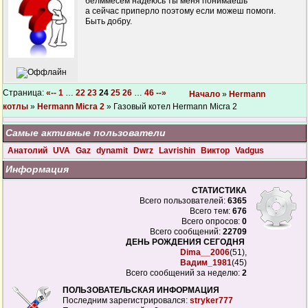
белммесем надеюсь ты меня понимаешь
а сейчас приперло поэтому если можеш помоги.
Быть добру.
Страница:
«--
1
…
22
23
24
25
26
…
46
--»
Начало
»
Hermann
котлы
»
Hermann Micra 2
» Газовый котел Hermann Micra 2
Самые активные пользователи
Анатолий
UVA
Gaz
dynamit
Dwrz
Lavrishin
Виктор
Vadgus
Информация
СТАТИСТИКА
Всего пользователей:
6365
Всего тем:
676
Всего опросов:
0
Всего сообщений:
22709
ДЕНЬ РОЖДЕНИЯ СЕГОДНЯ
Dima__2006
(51),
Вадим_1981
(45)
Всего сообщений за неделю:
2
ПОЛЬЗОВАТЕЛЬСКАЯ ИНФОРМАЦИЯ
Последним зарегистрировался:
stryker777