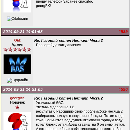
прошу телефон.Заранее спасибо.
georgBK/
2014-09-21 14:01:58
#589
Gaz
Re: Газовый котел Hermann Micra 2
Админ
Проверяй датчик давления.
2014-09-21 14:51:05
#590
georgBK
Re: Газовый котел Hermann Micra 2
Новичок
Уважаемый GAZ.
Увеличил давление 1.8.
результат 0.Рассширю свою проблему.Уже месяца 2
набираешь полную ванну горячей воды. Потом когда
хочеш обмыться под душем включаеш горячую воду
котел блокируется.Идеш ставиш на 0 он включается.
А вот последний раз заблокировался на мертво.Все