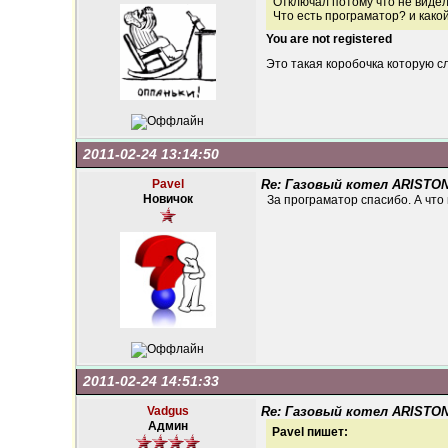
Отключал потому что не видел
Что есть програматор? и како
You are not registered
Это такая коробочка которую с
2011-02-24 13:14:50
Pavel
Re: Газовый котел ARISTON
Новичок
За програматор спасибо. А что
2011-02-24 14:51:33
Vadgus
Re: Газовый котел ARISTON
Админ
Pavel пишет: