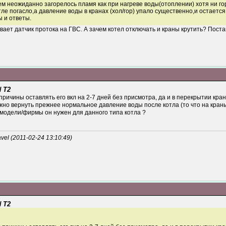
 нем неожиданно загорелось пламя как при нагреве воды(отоплении) хотя ни г
ле погасло,а давление воды в кранах (хол/гор) упало существенно,и остается
 и ответы.
ает датчик протока на ГВС. А зачем котел отключать и краны крутить? Поста
 T2
причины оставлять его вкл на 2-7 дней без присмотра, да и в перекрытии кра
но вернуть прежнее нормальное давление воды после котла (то что на краны 
 модели/фирмы он нужен для данного типа котла ?
l (2011-02-24 13:10:49)
 T2