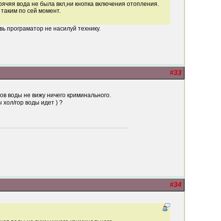
орячяя вода не была вкл,ни кнопка включения отопления.
 таким по сей момент.
вь програматор не насилуй технику.
#33
нов воды не вижу ничего криминального.
хол/гор воды идет ) ?
#34