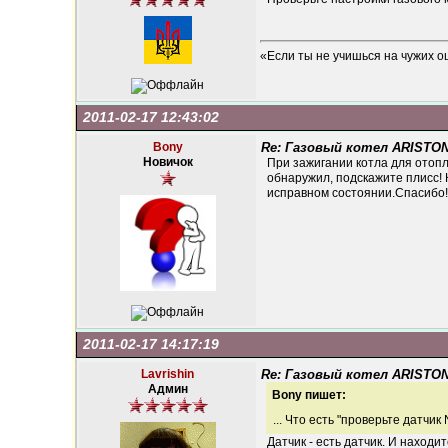
«Если ты не учишься на чужих о
2011-02-17 12:43:02
Bony
Re: Газовый котел ARISTON
Новичок
При зажигании котла для отопл
обнаружил, подскажите плисс! 
исправном состоянии.Спасибо!
2011-02-17 14:17:19
Lavrishin
Re: Газовый котел ARISTON
Админ
Bony пишет:
... Что есть "проверьте датчик 
Датчик - есть датчик. И находит