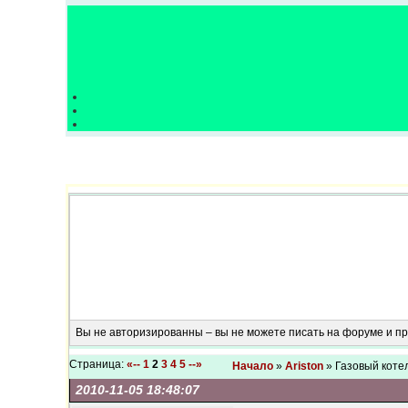
Вы не авторизированны – вы не можете писать на форуме и 
Страница:
«--
1
2
3
4
5
--»
Начало
»
Ariston
» Газовый коте
2010-11-05 18:48:07