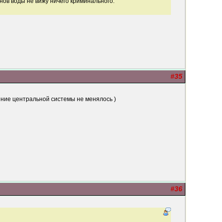
анов воды не вижу ничего криминального.
#35
ение центральной системы не менялось )
#36