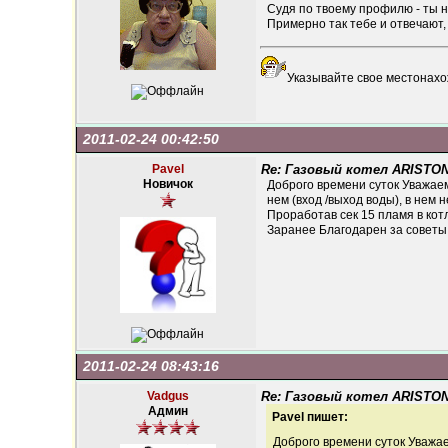
Судя по твоему профилю - ты ни
Примерно так тебе и отвечают, и
Указывайте свое местонахо
2011-02-24 00:42:50
Pavel
Re: Газовый котел ARISTON
Новичок
Доброго времени суток Уважаем
нем (вход /выход воды), в нем
Проработав сек 15 пламя в котл
Заранее Благодарен за советы 
2011-02-24 08:43:16
Vadgus
Re: Газовый котел ARISTON
Админ
Pavel пишет:
Доброго времени суток Уважае