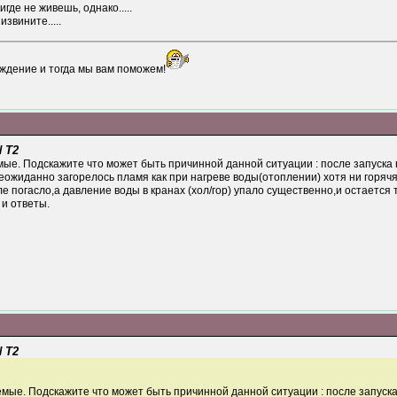
где не живешь, однако.....
звините.....
ждение и тогда мы вам поможем!
 T2
ые. Подскажите что может быть причинной данной ситуации : после запуска к
 неожиданно загорелось пламя как при нагреве воды(отоплении) хотя ни горяч
е погасло,а давление воды в кранах (хол/гор) упало существенно,и остается 
и ответы.
 T2
мые. Подскажите что может быть причинной данной ситуации : после запуска 