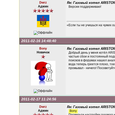
Dwrz
Re: Газовый котел ARISTON
Админ
Версии поддерживаю!
«Если ты не учишься на чужих о
2011-02-16 14:48:40
Bony
Re: Газовый котел ARISTON
Новичок
Добрый день у меня котёл ARIS
частые сбои и постоянный подж
поисков в форумах нашел анал
вода теперь греется плохо, то
промывал - ничего! Посоветуйт
2011-02-17 11:24:56
Dwrz
Re: Газовый котел ARISTON
Админ
Bony
Проверьте настройки газового 