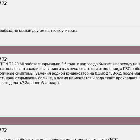
 T2
шибках, не мешай другим на твоих учиться»
 T2
TON T2 23 MI работал нормально 3,5 года и как всегда бывает к переходу на 
иг после чего заходил в аварию и выключался это при отоплении, а ГВС раб
огичные симптомы. Заменил родной конденсатор на 0,1мК 275В-Х2, после ман
есть кран открываешь больше, а пламя не меняется и вода течёт прохладная,
е что делать? Заранее благодарю.
 T2
клапана - работает ли модуляция пламени, проверьте датчик NTC