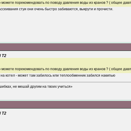
о можете порекомендовать по поводу давления воды из кранов ? ( общее дав
рассеивания стуи они очень быстро забиваются, выкрути и прочисти.
 T2
о можете порекомендовать по поводу давления воды из кранов ? ( общее дав
 на котел - может там забилось или теплообменник забился накипью
шибках, не мешай другим на твоих учиться»
 T2