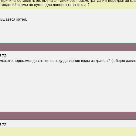
 причины оставлять его вкл на 2-7 дней без присмотра, да и в перекрытии кр
й модели/фирмы он нужен для данного типа котла ?
лушается котел.
 T2
 можете порекомендовать по поводу давления воды из кранов ? ( общее давл
 T2