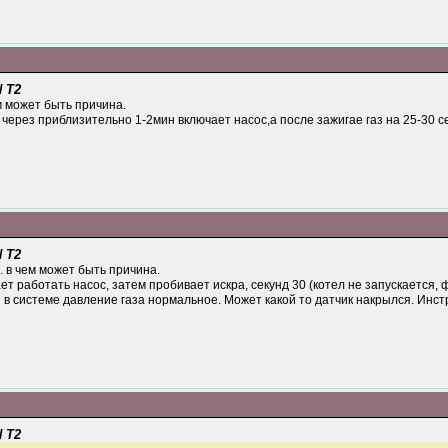
 T2
м может быть причина.
 через приблизительно 1-2мин включает насос,а после зажигае газ на 25-30 се
 T2
 в чем может быть причина.
т работать насос, затем пробивает искра, секунд 30 (котел не запускается, 
и в системе давление газа нормальное. Может какой то датчик накрылся. Инс
 T2