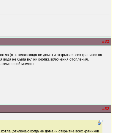
#31
отла (отключаю когда не дома) и открытие всех краников на
яя вода не была вкл,ни кнопка включения отопления.
таким по сей момент.
#32
котла (отключаю когда не дома) и открытие всех краников