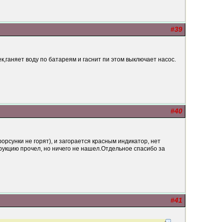
#39
к,ганяет воду по батареям и гаснит пи этом выключает насос.
#40
форсунки не горят), и загорается красным индикатор, нет
трукцию прочел, но ничего не нашел.Отдельное спасибо за
#41