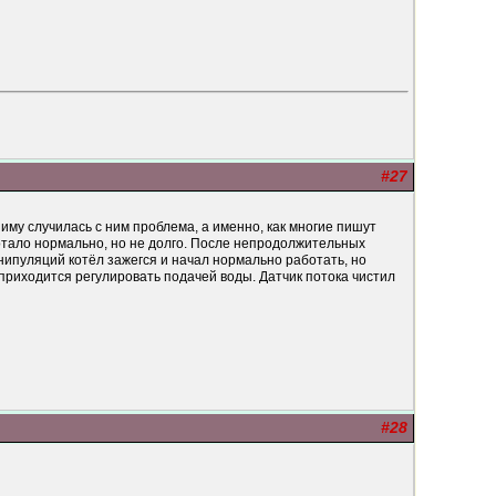
#27
зиму случилась с ним проблема, а именно, как многие пишут
отало нормально, но не долго. После непродолжительных
ипуляций котёл зажегся и начал нормально работать, но
 приходится регулировать подачей воды. Датчик потока чистил
#28