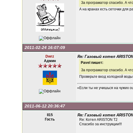
За програматор спасибо. А чт
А на кранах есть сеточки для 
2011-02-24 16:07:09
Dwrz
Re: Газовый котел ARISTON
Админ
Pavel пишет:
За програматор спасибо. А чт
Проверьте вход холодной воды
«Если ты не учишься на чужих о
2011-06-12 20:36:47
ll15
Re: Газовый котел ARISTON
Гость
Re: Котел ARISTON T2
Спасибо за инструкции!!!