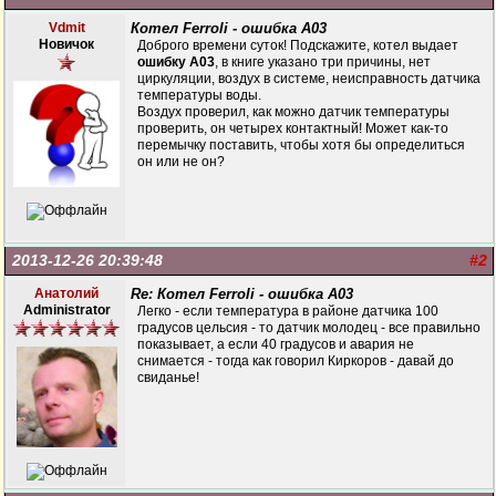
Vdmit
Котел Ferroli - ошибка А03
Новичок
Доброго времени суток! Подскажите, котел выдает
ошибку А03
, в книге указано три причины, нет
циркуляции, воздух в системе, неисправность датчика
температуры воды.
Воздух проверил, как можно датчик температуры
проверить, он четырех контактный! Может как-то
перемычку поставить, чтобы хотя бы определиться
он или не он?
2013-12-26 20:39:48
#2
Анатолий
Re: Котел Ferroli - ошибка А03
Administrator
Легко - если температура в районе датчика 100
градусов цельсия - то датчик молодец - все правильно
показывает, а если 40 градусов и авария не
снимается - тогда как говорил Киркоров - давай до
свиданье!