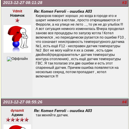
2013-12-27 08:11:28
#3
Vdmit
Re: Котел Ferroli - ошибка А03
Новичок
Киркоров говорит хорошо ,но когда в городе кто и
шарит немного в котлак , просто открещиваются от
Ферроли, а на улице не лето ..., то уж не до улыбок !!!
А вот ситуация немного изменилась !Вчера проделал
заново все процедуры по запуску котла ! Котел
включился , но периодически ругается по ошибке F10 ,
что означает неисправность температурного датчика
№1, есть ещё F12 - несправен датчик температуры
№2 .Вот не могу найти я их а схеме , есть один
двойной(предохранитель+ датчик температуры
контура отопления) , есть ещё датчик температуры
ГВС. Я так полагаю эти две ошибки и есть этот
спаренный датчик. Причем ошибка появляется на
несколько секунд, потом пропадает , котел
включается !!!
2013-12-27 08:55:26
#4
dynamit
Re: Котел Ferroli - ошибка А03
Админ
так меняйте датчик.