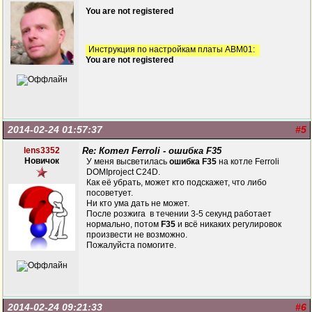
You are not registered
Инструкция по настройкам платы ABM01:
You are not registered
2014-02-24 01:57:37
#5
lens3352
Re: Котел Ferroli - ошибка F35
Новичок
У меня высветилась
ошибка F35
на котле Ferroli
DOMIproject C24D.
Как её убрать, может кто подскажет, что либо
посоветует.
Ни кто ума дать не может.
После розжига в течении 3-5 секунд работает
нормально, потом
F35
и всё никаких регулировок
произвести не возможно.
Пожалуйста помогите.
2014-02-24 09:21:33
#6