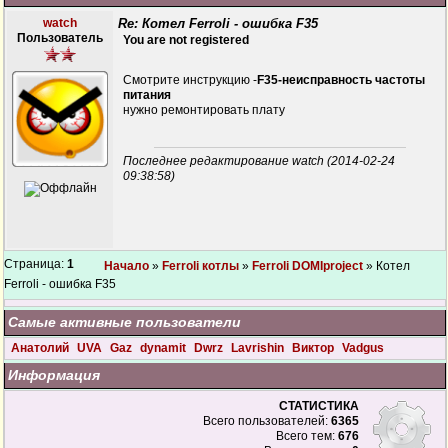
watch
Re: Котел Ferroli - ошибка F35
Пользователь
You are not registered
Смотрите инструкцию -
F35-неисправность частоты
питания
нужно ремонтировать плату
Последнее редактирование watch (2014-02-24
09:38:58)
Страница:
1
Начало
»
Ferroli котлы
»
Ferroli DOMIproject
» Котел
Ferroli - ошибка F35
Самые активные пользователи
Анатолий
UVA
Gaz
dynamit
Dwrz
Lavrishin
Виктор
Vadgus
Информация
СТАТИСТИКА
Всего пользователей:
6365
Всего тем:
676