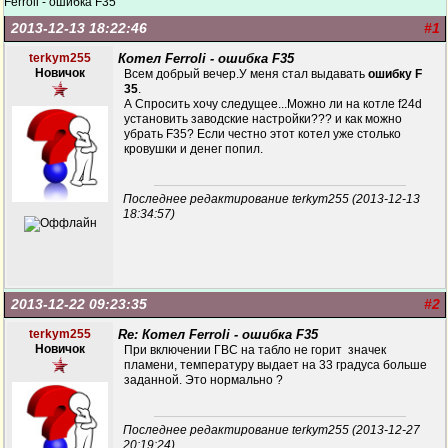
Ferroli - ошибка F35
2013-12-13 18:22:46
#1
terkym255
Котел Ferroli - ошибка F35
Новичок
Всем добрый вечер.У меня стал выдавать
ошибку F
35
.
А Спросить хочу следущее...Можно ли на котле f24d
установить заводские настройки??? и как можно
убрать F35? Если честно этот котел уже столько
кровушки и денег попил.
Последнее редактирование terkym255 (2013-12-13
18:34:57)
2013-12-22 09:23:35
#2
terkym255
Re: Котел Ferroli - ошибка F35
Новичок
При включении ГВС на табло не горит значек
пламени, температуру выдает на 33 градуса больше
заданной. Это нормально ?
Последнее редактирование terkym255 (2013-12-27
20:19:24)