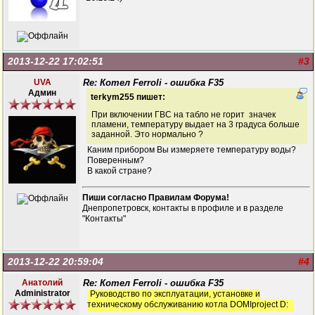
2013-12-22 17:02:51
#3
UVA
Re: Котел Ferroli - ошибка F35
Админ
terkym255 пишет:
При включении ГВС на табло не горит значек
пламени, температуру выдает на 3 градуса больше
заданной. Это нормально ?
Каним прибором Вы измеряете температуру воды?
Поверенным?
В какой стране?
Пиши согласно Правилам Форума!
Днепропетровск, контакты в профиле и в разделе
"Контакты"
2013-12-22 20:59:04
#4
Анатолий
Re: Котел Ferroli - ошибка F35
Administrator
Руководство по эксплуатации, установке и
техническому обслуживанию котла DOMIproject D: