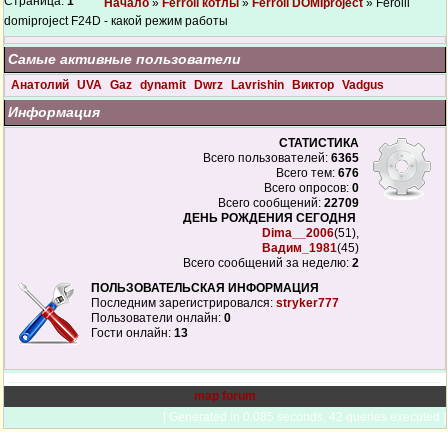
Страница:
1
Начало
»
Ferroli котлы
»
Ferroli DOMIproject
» Ferolli
domiproject F24D - какой режим работы
Самые активные пользователи
Анатолий
UVA
Gaz
dynamit
Dwrz
Lavrishin
Виктор
Vadgus
Информация
СТАТИСТИКА
Всего пользователей:
6365
Всего тем:
676
Всего опросов:
0
Всего сообщений:
22709
ДЕНЬ РОЖДЕНИЯ СЕГОДНЯ
Dima__2006
(51),
Вадим_1981
(45)
Всего сообщений за неделю:
2
ПОЛЬЗОВАТЕЛЬСКАЯ ИНФОРМАЦИЯ
Последним зарегистрировался:
stryker777
Пользователи онлайн:
0
Гости онлайн:
13
map forum
[ Generated in 0.085 seconds, 42 queries executed ]