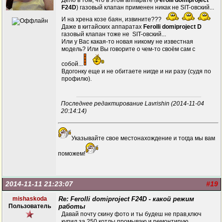
Дело в том, что в этом аппарате (
Ferolli domiproject
F24D
) газовый клапан применен никак не SIT-овский...
И на хрена козе баян, извините???
Даже в китайских аппаратах
Ferolli domiproject D
газовый клапан тоже не SIT-овский...
Или у Вас какая-то новая никому не известная
модель? Или Вы говорите о чем-то своём сам с
собой...
Вдогонку еще и не обитаете нигде и ни разу (судя по
профилю).
Последнее редактирование Lavrishin (2014-11-04
20:14:14)
Указывайте свое местонахождение и тогда мы вам
поможем!
2014-11-11 21:23:07
#19
mishaskoda
Re: Ferolli domiproject F24D - какой режим
Пользователь
работы
Давай почту скину фото и ты будеш не прав,ключ
купил за 250 котлы промываю и ремонтирую