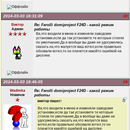
2014-03-03 18:31:09
#8
Виктор
Re: Ferolli domiproject F24D - какой режим
Админ
работы
Ва,что входили в меню и изменяли заводские
установки,если да так установите те которые стояли
по умолчанию.Да и вообще вы даже не удосужелись
сказать на,что жалуется ваш котел,если правильно
обозвали котел,то он плачется какойто ошибкой на
дисплее.
2014-03-03 18:46:05
#9
Wadimka
Re: Ferolli domiproject F24D - какой режим
Новичок
работы
виктор пишет:
Ва,что входили в меню и изменяли заводские
установки,если да так установите те которые
стояли по умолчанию.Да и вообще вы даже не
удосужелись сказать на,что жалуется ваш
котел,если правильно обозвали котел,то он
плачется какойто ошибкой на дисплее.