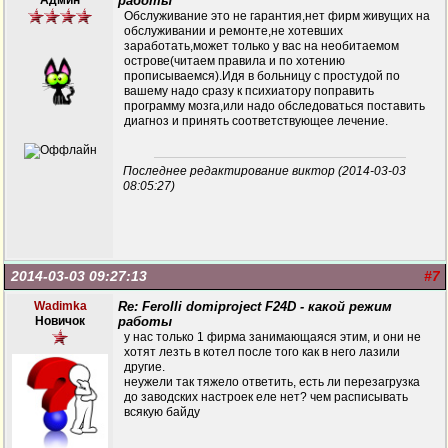
Админ
работы
Обслуживание это не гарантия,нет фирм живущих на
обслуживании и ремонте,не хотевших
заработать,может только у вас на необитаемом
острове(читаем правила и по хотению
прописываемся).Идя в больницу с простудой по
вашему надо сразу к психиатору поправить
программу мозга,или надо обследоваться поставить
диагноз и принять соответствующее лечение.
Последнее редактирование виктор (2014-03-03
08:05:27)
2014-03-03 09:27:13
#7
Wadimka
Re: Ferolli domiproject F24D - какой режим
Новичок
работы
у нас только 1 фирма занимающаяся этим, и они не
хотят лезть в котел после того как в него лазили
другие.
неужели так тяжело ответить, есть ли перезагрузка
до заводских настроек еле нет? чем расписывать
всякую байду