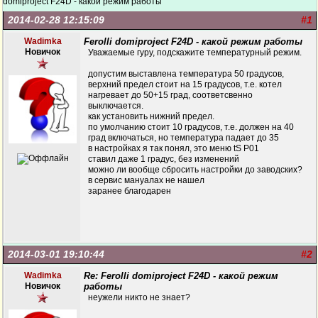
domiproject F24D - какой режим работы
2014-02-28 12:15:09
#1
Wadimka
Ferolli domiproject F24D - какой режим работы
Новичок
Уважаемые гуру, подскажите температурный режим.
допустим выставлена температура 50 градусов,
верхний предел стоит на 15 градусов, т.е. котел
нагревает до 50+15 град, соответсвенно
выключается.
как установить нижний предел.
по умолчанию стоит 10 градусов, т.е. должен на 40
град включаться, но температура падает до 35
в настройках я так понял, это меню tS P01
ставил даже 1 градус, без изменений
можно ли вообще сбросить настройки до заводских?
в сервис мануалах не нашел
заранее благодарен
2014-03-01 19:10:44
#2
Wadimka
Re: Ferolli domiproject F24D - какой режим
Новичок
работы
неужели никто не знает?