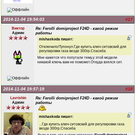
2014-11-04 19:54:03
#17
Виктор
Re: Ferolli domiproject F24D - какой режим
Админ
работы
mishaskoda пишет:
Отключило!Тупонул.Где купить ключ ситовский для
регулировки газа везде 300гр.Спасиба
Мне кажется что попутали тему,у этой модели
никакой ключь вам не поможет.Откуда взялся сит.
2014-11-04 19:57:19
#18
Lavrishin
Re: Ferolli domiproject F24D - какой режим
Админ
работы
mishaskoda пишет:
...Где купить ключ ситовский для регулировки газа
везде 300гр.Спасиба