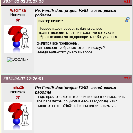
2014-03-03 21:37:10
#11
Wadimka
Re: Ferolli domiproject F24D - какой режим
Новичок
работы
виктор пишет:
Первое надо проверить фильтра ,все
краны,проверить нет ли в системе воздуха и
сбрасываеися ли он,проверить работу насоса.
фильтра все проверены.
как проверить сбрасывается ли воздух?
иногда булькотит у него в насосе
2014-04-01 17:26:01
#12
miha2b
Re: Ferolli domiproject F24D - какой режим
Новичок
работы
надо просто залезть в сервисное меню и выставить
все параметры по умолчанию (заводские). как?
пишите на miha2b@mail.ru вышлю инструкцию.