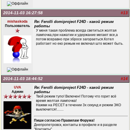
2014-11-03 16:27:58
#13
mishaskoda
Re: Ferolli domiproject F24D - какой режим
Пользователь
работы
У меня такая проблема всегда светиться жолтая
лампочка,при нажатии и удержание мегают все,а
потом всеравно при збросе загораеться.Котел
работает но еко режым не включал што может быть.
2014-11-03 18:44:52
#14
UVA
Re: Ferolli domiproject F24D - какой режим
Админ
работы
Твой режим тупо! Включен! Потому что горит всё
время желтая лампочка!
Нажми на РЕСЕТ в течении 3х секунд и режим ЭКО
выключится!........
Пиши согласно Правилам Форума!
Днепропетровск, контакты в профиле и в разделе
"Контакты"