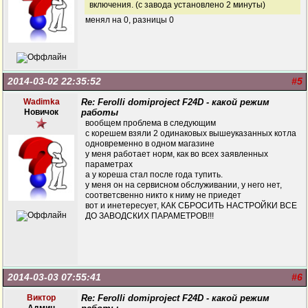
включения. (с завода установлено 2 минуты)
менял на 0, разницы 0
2014-03-02 22:35:52
#5
Wadimka
Re: Ferolli domiproject F24D - какой режим
Новичок
работы
вообщем проблема в следующим
с корешем взяли 2 одинаковых вышеуказанных котла
одновременно в одном магазине
у меня работает норм, как во всех заявленных
параметрах
а у кореша стал после года тупить.
у меня он на сервисном обслуживании, у него нет,
соответсвенно никто к ниму не приедет
вот и инетересует, КАК СБРОСИТЬ НАСТРОЙКИ ВСЕ
ДО ЗАВОДСКИХ ПАРАМЕТРОВ!!!
2014-03-03 07:55:41
#6
Виктор
Re: Ferolli domiproject F24D - какой режим