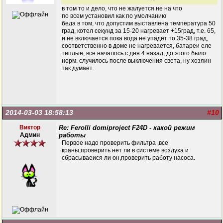
в том то и дело, что не жалуется не на что
по всем установил как по умолчанию
беда в том, что допустим выставлена температура 50
град, котел секунд за 15-20 нагревает +15град, т.е. 65,
и не включается пока вода не упадет то 35-38 град,
соответственно в доме не нагревается, батареи еле
теплые, все началось с дня 4 назад, до этого было
норм. случилось после выключения света, ну хозяин
так думает.
2014-03-03 18:58:13
#10
Виктор
Re: Ferolli domiproject F24D - какой режим
Админ
работы
Первое надо проверить фильтра ,все
краны,проверить нет ли в системе воздуха и
сбрасываеися ли он,проверить работу насоса.