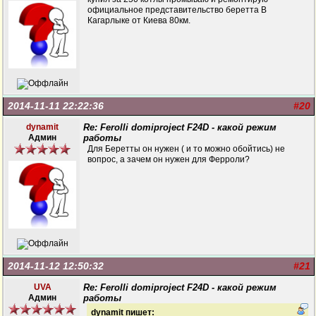
официальное представительство беретта В
Кагарлыке от Киева 80км.
2014-11-11 22:22:36
#20
dynamit
Re: Ferolli domiproject F24D - какой режим
Админ
работы
Для Беретты он нужен ( и то можно обойтись) не
вопрос, а зачем он нужен для Ферроли?
2014-11-12 12:50:32
#21
UVA
Re: Ferolli domiproject F24D - какой режим
Админ
работы
dynamit пишет: