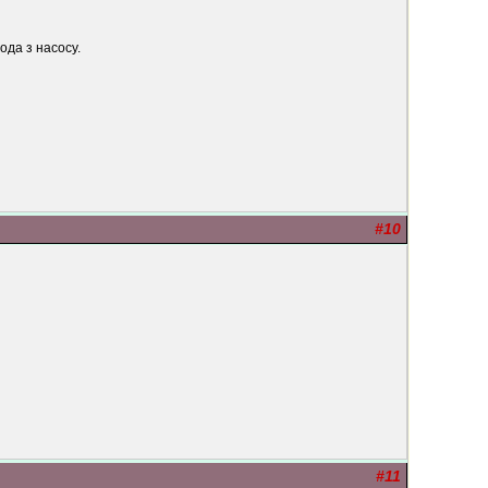
ода з насосу.
#10
#11