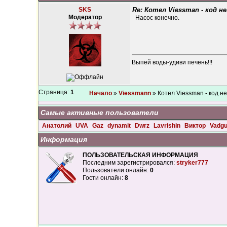
SKS
Re: Котел Viessman - код н
Модератор
Насос конечно.
Выпей воды-удиви печень!!!
Страница:
1
Начало
»
Viessmann
» Котел Viessman - код н
Самые активные пользователи
Анатолий
UVA
Gaz
dynamit
Dwrz
Lavrishin
Виктор
Vadg
Информация
ПОЛЬЗОВАТЕЛЬСКАЯ ИНФОРМАЦИЯ
Последним зарегистрировался:
stryker777
Пользователи онлайн:
0
Гости онлайн:
8