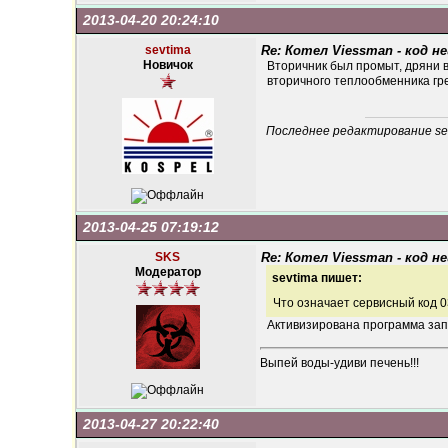
2013-04-20 20:24:10
sevtima
Re: Котел Viessman - код н
Новичок
Вторичник был промыт, дряни в
вторичного теплообменника грее
Последнее редактирование sevt
2013-04-25 07:19:12
SKS
Re: Котел Viessman - код н
Модератор
sevtima пишет:
Что означает сервисный код 
Активизирована программа за
Выпей воды-удиви печень!!!
2013-04-27 20:22:40