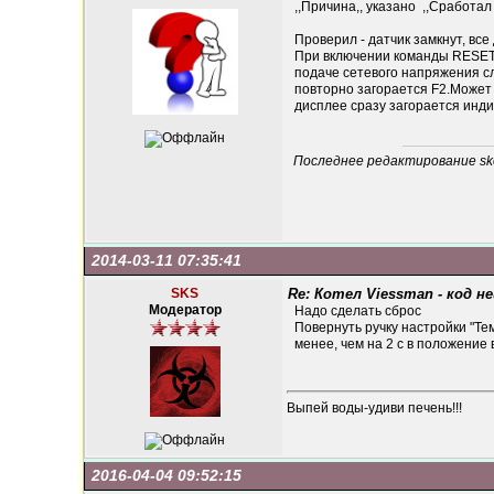
,,Причина,, указано ,,Сработал
Проверил - датчик замкнут, все
При включении команды RESET 
подаче сетевого напряжения сл
повторно загорается F2.Может к
дисплее сразу загорается индика
Последнее редактирование skor
2014-03-11 07:35:41
SKS
Re: Котел Viessman - код н
Модератор
Надо сделать сброс
Повернуть ручку настройки "Т
менее, чем на 2 с в положение 
Выпей воды-удиви печень!!!
2016-04-04 09:52:15