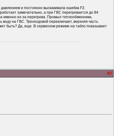
 давлением и постоянно выскакивала ошибка F2.
работает замечательно, а при ГВС перегревается до 84
ала именно из-за перегрева. Промыл теплообменники,
ть воду на ГВС. Трехходовой переключает, верхняя часть
может быть? Да, еще. В сервисном режиме на табло показывает
#2