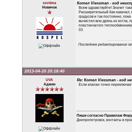
sevtima
Котел Viessman - код неис
Новичок
Всем здравствуйте! Значит та
Расширительный бак накачал, 
градусов и так постоянно, пок
вычистил всю дрянь из котла, п
пластинчатого теплообменника 
03.
Последнее редактирование sevt
2013-04-20 20:18:40
UVA
Re: Котел Viessman - код н
Админ
Если клапан точно переключает
Пиши согласно Правилам Фор
Днепропетровск, контакты в про