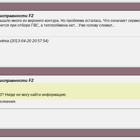
еисправности F2
ышло много из верхнего контура. Но проблема осталась. Что означает серви
тся при отборе ГВС, а теплообмена нет... Уже голову сломал...
ima (2013-04-20 20:57:54)
еисправности F2
03? Нигде не могу найти информацию.
полнения.