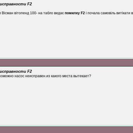
еисправности F2
л Вісман вітопенд 100- на табло видає
помилку F2
і почала самовіль витікати в
еисправности F2
зможно насос неисправен.из какого места вытекает?