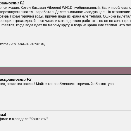
правности F2
кая ситуация. Котел Виссман Vitopend WH1D турбированный. Были проблемы с
перезапустил котел - заработал. Далее выявилось следующее. На отопление 
а открыт кран горячей воды, причем вода из крана еле теплая. Ошибка вылет
роверил трехходовой - все чисто и котел должен работать, но он не хочет гре
греется, когда вода идет по малому кругу, а вода из крана еле теплая. Что 
ima (2013-04-20 20:56:30)
еисправности F2
ся, остается накипь! Мойте теплообменник вторичный оба контура...
ума!
филе и в разделе "Контакты"