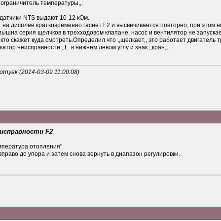
 ограничитель температуры,,.
 датчики NTS выдают 10-12 кОм.
на дисплее кратковременно гаснет F2 и высвечивается повторно, при этом н
ышна серия щелчков в трехходовом клапане, насос и вентилятор не запускает
то скажет куда смотреть.Определил что ,,щелкает,, это работает двигатель т
тор неисправности ,,L. в нижнем левом углу и знак ,,кран,,.
nyak (2014-03-09 11:00:08)
еисправности F2
емпература отопления"
вправо до упора и затем снова вернуть в диапазон регулировки.