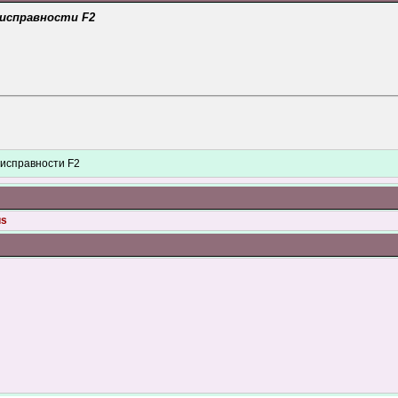
еисправности F2
еисправности F2
us