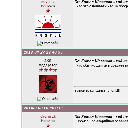
sevtima
Re: Котел Viessman - код н
Новичок
Что это означает? Что за про
2013-04-27 23:40:55
SKS
Re: Котел Viessman - код н
Модератор
Что обычно.Двигун в среднее по
Выпей воды-удиви печень!!!
2014-03-09 09:07:33
skornyak
Re: Котел Viessman - код н
Новичок
Произошла аварийная останов