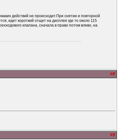
икаких действий не происходит.При снятии и повторной
ся, идет короткий отщет на дисплее где то около 115
рехходового клапана, сначала в право потом влево, на
#8
#9