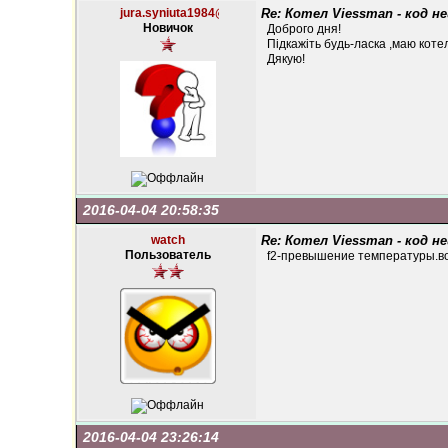
jura.syniuta1984@ukr.net
Re: Котел Viessman - код н
Новичок
Доброго дня!
Підкажіть будь-ласка ,маю коте
Дякую!
2016-04-04 20:58:35
watch
Re: Котел Viessman - код н
Пользователь
f2-превышение температуры.во
2016-04-04 23:26:14