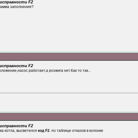
еисправности F2
грамма заполнения?
еисправности F2
ложение,насос работает,а розжига нет.Как то так...
еисправности F2
ка котла, высветился
код F2
. по таблице отказов в колонке