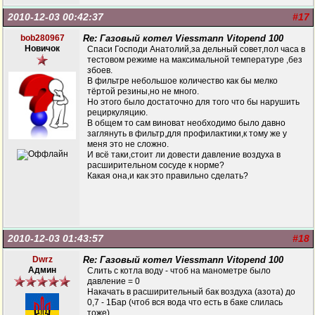
2010-12-03 00:42:37
#17
bob280967
Re: Газовый котел Viessmann Vitopend 100
Новичок
Спаси Господи Анатолий,за дельный совет,пол часа в
тестовом режиме на максимальной температуре ,без
збоев.
В фильтре небольшое количество как бы мелко
тёртой резины,но не много.
Но этого было достаточно для того что бы нарушить
рециркуляцию.
В общем то сам виноват необходимо было давно
заглянуть в фильтр,для профилактики,к тому же у
меня это не сложно.
И всё таки,стоит ли довести давление воздуха в
расширительном сосуде к норме?
Какая она,и как это правильно сделать?
2010-12-03 01:43:57
#18
Dwrz
Re: Газовый котел Viessmann Vitopend 100
Админ
Слить с котла воду - чтоб на манометре было
давление = 0
Накачать в расширительный бак воздуха (азота) до
0,7 - 1Бар (чтоб вся вода что есть в баке слилась
тоже).