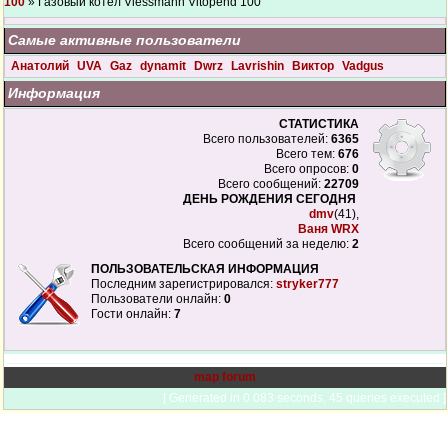
100
» Газовый котел Viessmann Vitopend 100
Самые активные пользователи
Анатолий
UVA
Gaz
dynamit
Dwrz
Lavrishin
Виктор
Vadgus
Информация
СТАТИСТИКА
Всего пользователей:
6365
Всего тем:
676
Всего опросов:
0
Всего сообщений:
22709
ДЕНЬ РОЖДЕНИЯ СЕГОДНЯ
dmv
(41),
Ваня WRX
Всего сообщений за неделю:
2
ПОЛЬЗОВАТЕЛЬСКАЯ ИНФОРМАЦИЯ
Последним зарегистрировался:
stryker777
Пользователи онлайн:
0
Гости онлайн:
7
map forum
[ Generated in 0.083 seconds, 45 queries executed ]