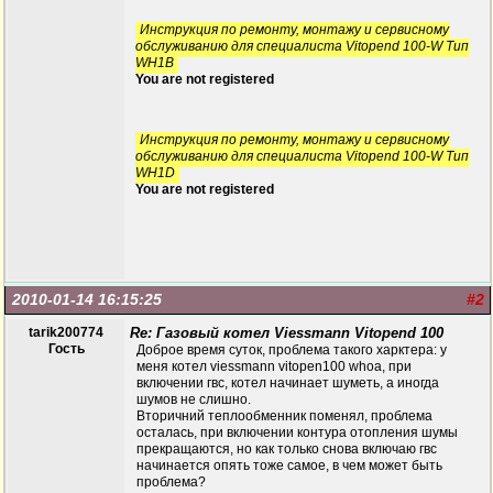
Инструкция по ремонту, монтажу и сервисному
обслуживанию для специалиста Vitopend 100-W Тип
WH1B
You are not registered
Инструкция по ремонту, монтажу и сервисному
обслуживанию для специалиста Vitopend 100-W Тип
WH1D
You are not registered
2010-01-14 16:15:25
#2
tarik200774
Re: Газовый котел Viessmann Vitopend 100
Гость
Доброе время суток, проблема такого харктера: у
меня котел viessmann vitopen100 whoa, при
включении гвс, котел начинает шуметь, а иногда
шумов не слишно.
Вторичний теплообменник поменял, проблема
осталась, при включении контура отопления шумы
прекращаются, но как только снова включаю гвс
начинается опять тоже самое, в чем может быть
проблема?