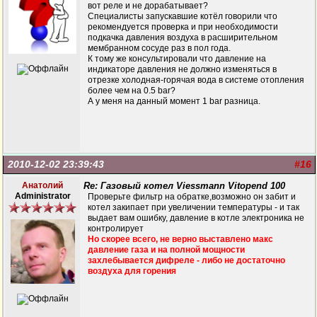
вот реле и не дорабатывает?
Специалисты запускавшие котёл говорили что
рекомендуется проверка и при необходимости
подкачка давления воздуха в расширительном
мембранном сосуде раз в пол года.
К тому же консультировали что давление на
индикаторе давления не должно изменяться в
отрезке холодная-горячая вода в системе отопления
более чем на 0.5 bar?
А у меня на данный момент 1 bar разница.
2010-12-02 23:39:43
#16
Анатолий
Re: Газовый котел Viessmann Vitopend 100
Administrator
Проверьте фильтр на обратке,возможно он забит и
котел закипает при увеличении температуры - и так
выдает вам ошибку, давление в котле электроника не
контролирует
Но скорее всего, не верно выставлено макс
давление газа и на полной мощности
захлебывается дифреле - либо не достаточно
воздуха для горения