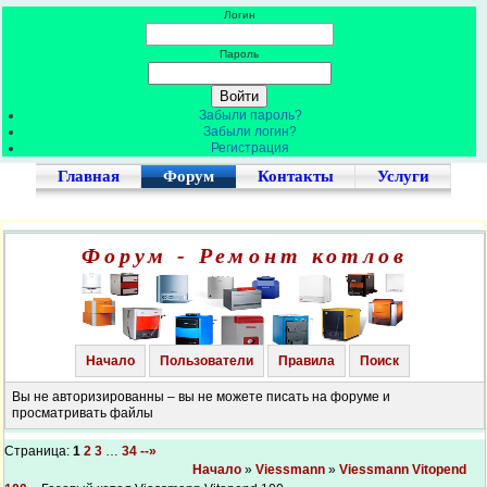
Логин
Пароль
Забыли пароль?
Забыли логин?
Регистрация
Главная
Форум
Контакты
Услуги
Форум - Ремонт котлов
Начало
Пользователи
Правила
Поиск
Вы не авторизированны – вы не можете писать на форуме и
просматривать файлы
Страница:
1
2
3
…
34
--»
Начало
»
Viessmann
»
Viessmann Vitopend