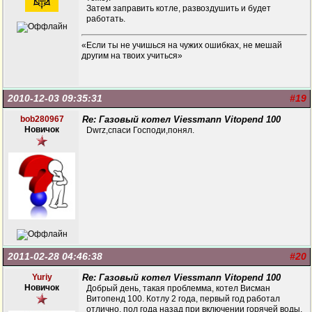
Затем заправить котле, развоздушить и будет
работать.
«Если ты не учишься на чужих ошибках, не мешай
другим на твоих учиться»
2010-12-03 09:35:31
#19
bob280967
Re: Газовый котел Viessmann Vitopend 100
Новичок
Dwrz,спаси Господи,понял.
2011-02-28 04:46:38
#20
Yuriy
Re: Газовый котел Viessmann Vitopend 100
Новичок
Добрый день, такая проблемма, котел Висман
Витопенд 100. Котлу 2 года, первый год работал
отлично, пол года назад при включении горячей воды,