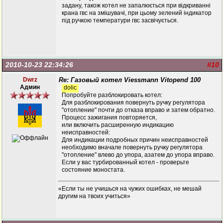
задану, також котел не запалюється при відкриванні
крана гвс на змішувачі, при цьому зелений індикатор
під ручкою температури гвс засвічується.
2010-10-23 22:34:26
#10
Dwrz
Re: Газовый котел Viessmann Vitopend 100
Админ
dolic
Попробуйте разблокировать котел:
Для разблокирования повернуть ручку регулятора
"отопление" почти до отказа вправо и затем обратно.
Процесс зажигания повторяется,
или включить расширенную индикацию
неисправностей:
Для индикации подробных причин неисправностей
необходимо вначале повернуть ручку регулятора
"отопление" влево до упора, азатем до упора вправо.
Если у вас турбированный котел - проверьте
состояние моностата.
«Если ты не учишься на чужих ошибках, не мешай
другим на твоих учиться»