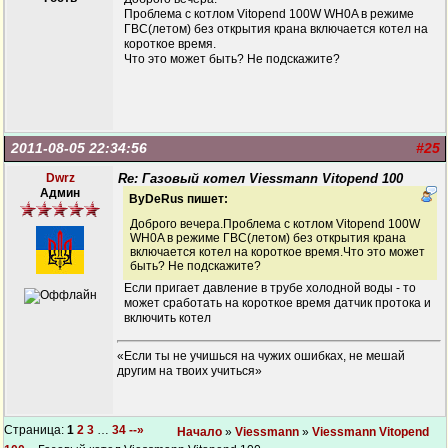
Проблема с котлом Vitopend 100W WH0A в режиме
ГВС(летом) без открытия крана включается котел на
короткое время.
Что это может быть? Не подскажите?
2011-08-05 22:34:56
#25
Dwrz
Re: Газовый котел Viessmann Vitopend 100
Админ
ByDeRus пишет:
Доброго вечера.Проблема с котлом Vitopend 100W
WH0A в режиме ГВС(летом) без открытия крана
включается котел на короткое время.Что это может
быть? Не подскажите?
Если пригает давление в трубе холодной воды - то
может сработать на короткое время датчик протока и
включить котел
«Если ты не учишься на чужих ошибках, не мешай
другим на твоих учиться»
Страница:
1
2
3
…
34
--»
Начало
»
Viessmann
»
Viessmann Vitopend