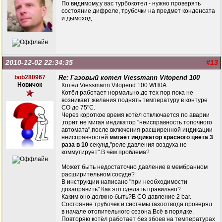
По видимому,у вас турбокотел - нужно проверять
состояние дифреле, трубочки на предмет конденсата
и дымоход
2010-12-02 22:34:35
#13
bob280967
Re: Газовый котел Viessmann Vitopend 100
Новичок
Котёл Viessmann Vitopend 100 WH0А.
Котёл работает нормально,до тех пор пока не
возникает желания поднять температуру в контуре
СО до 75"С.
Через короткое время котёл отключается по аварии
,горит не мигая индикатор "неисправность топочного
автомата",после включения расширенной индикации
неисправностей
мигает индикатор красного цвета 3
раза в 10
секунд,"реле давления воздуха не
коммутирует".В чём проблема?
Может быть недостаточно давление в мембранном
расширительном сосуде?
В инструкции написано "при необходимости
дозаправить".Как это сделать правильно?
Каким оно должно быть?В СО давление 2 bar.
Состояние трубочек и системы газоотвода проверял
в начале отопительного сезона.Всё в порядке.
Повторяю котёл работает без збоев на температурах