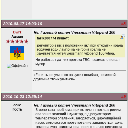
2010-08-17 14:03:16
#8
Dwrz
Re: Газовый котел Viessmann Vitopend 100
Админ
tarik200774 пишет:
регулятор в гвс в положении вкл при открытии крана
горячей води лампочка не горит грелка не
зажигается котел viessmann vitopend 100 whoa.
Не работает датчик протока ГВС - возможно попал
мусор.
«Если ты не учишься на чужих ошибках, не мешай
другим на твоих учиться»
2010-10-23 12:55:14
#9
dolic
Re: Газовый котел Viessmann Vitopend 100
Гость
В мене така проблема, при включенні котла в режим
опалення зелений індикатор, під регулятором
температури опалення, загоряється, циркуляційний
насос включається проте котел не запалюється, хоча
температура в системі опалення є значно нижчою за