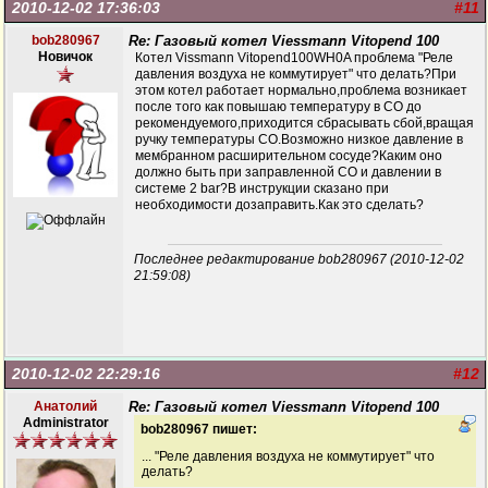
2010-12-02 17:36:03
#11
bob280967
Re: Газовый котел Viessmann Vitopend 100
Новичок
Котел Vissmann Vitopend100WH0A проблема "Реле
давления воздуха не коммутирует" что делать?При
этом котел работает нормально,проблема возникает
после того как повышаю температуру в СО до
рекомендуемого,приходится сбрасывать сбой,вращая
ручку температуры СО.Возможно низкое давление в
мембранном расширительном сосуде?Каким оно
должно быть при заправленной СО и давлении в
системе 2 bar?В инструкции сказано при
необходимости дозаправить.Как это сделать?
Последнее редактирование bob280967 (2010-12-02
21:59:08)
2010-12-02 22:29:16
#12
Анатолий
Re: Газовый котел Viessmann Vitopend 100
Administrator
bob280967 пишет:
... "Реле давления воздуха не коммутирует" что
делать?