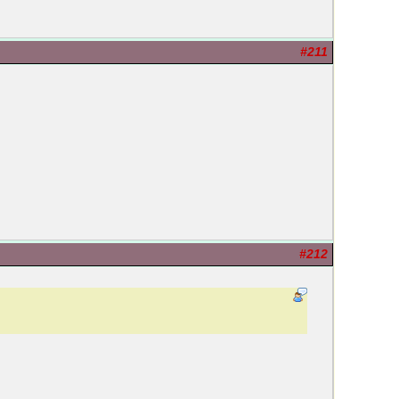
#211
#212