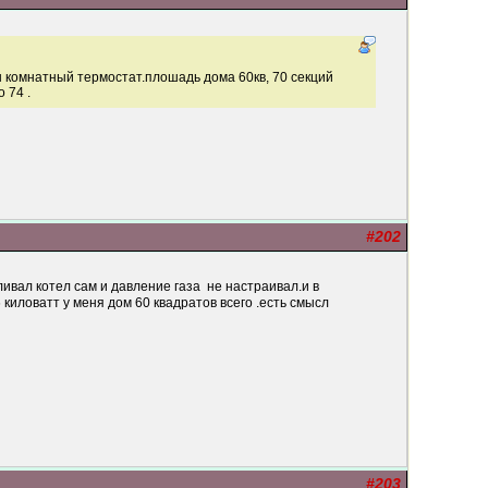
ен комнатный термостат.плошадь дома 60кв, 70 секций
 74 .
#202
ивал котел сам и давление газа не настраивал.и в
киловатт у меня дом 60 квадратов всего .есть смысл
#203