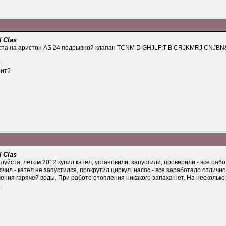
 Clas
йста на аристон AS 24 подрывной клапан TCNM D GHJLF;T B CRJKMRJ CNJBN
:
оит?
 Clas
уйста, летом 2012 купил кател, установили, запустили, проверили - все работ
чил - кател не запустился, прокрутил циркул. насос - все заработало отличн
чения гарячей воды. При работе отопления никакого запаха нет. На несколько
.