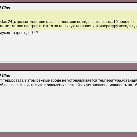
 Clas
 clas 24 ,с целью экономии газа но экономии не видно стоял росс 10.подключ
может можно настроить котел на меньшую мошность .температуру доводит до
усов - а греет до 74?
 Clas
от термостата в этом режиме вроде не устонавливается температура.устанавл
не вносил .я читал что в заводских настройках установлена мощность на 16 