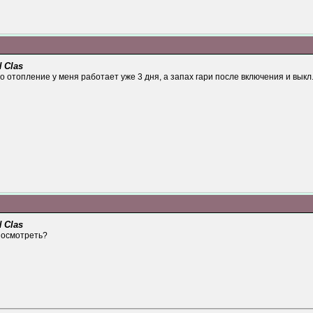
 Clas
то отопление у меня работает уже 3 дня, а запах гари после включения и выкл
 Clas
посмотреть?