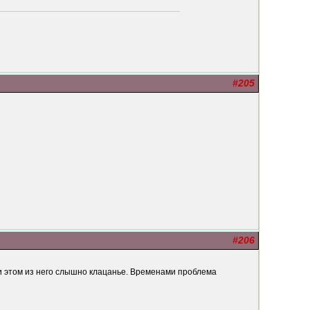
#205
#206
при этом из него слышно клацанье. Временами проблема