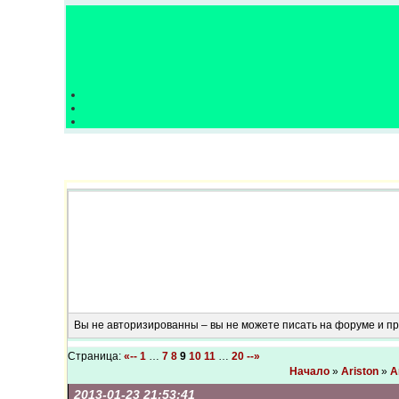
Вы не авторизированны – вы не можете писать на форуме и 
Страница:
«--
1
…
7
8
9
10
11
…
20
--»
Начало
»
Ariston
»
A
2013-01-23 21:53:41