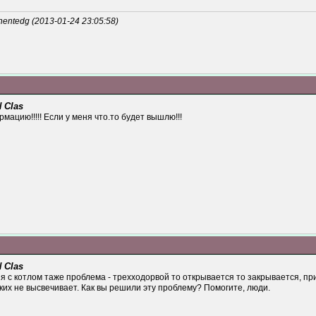
ntedg (2013-01-24 23:05:58)
 Clas
ацию!!!!! Если у меня что.то будет вышлю!!!
 Clas
еня с котлом таже проблема - трехходорвой то открывается то закрывается, 
их не высвечивает. Как вы решили эту проблему? Помогите, люди.