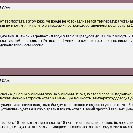
 Clas
 от термостата в этом режиме вроде не устонавливается температура.устанав
 не вносил .я читал что в заводских настройках установлена мощность на 16
.
ностью 3кВт - он нагревает 2л воды у вас с 20градусов до 100 за 2 минуты и
ость до 1кВт - теперь он 2л греет за 6минут - расход тот-же, а вот по времени
 удовольствие бесмыслено
 Clas
 clas 24 ,с целью экономии газа но экономии не видно стоял росс 10.подключ
может можно настроить котел на меньшую мошность .температуру доводит до
ы увидеть экономию газа, надо бы дом качественно и надежно утеплить, что 
установке будет безбожно врать и гонять котел. Самый простой вариант уме
 то Росс 10, это котел с мощностью 10 кВт, так его тогда не должно было хва
 Ватт, т.е 13,3 кВт, что больше мощность вашего котла. Поэтому у Вас и был