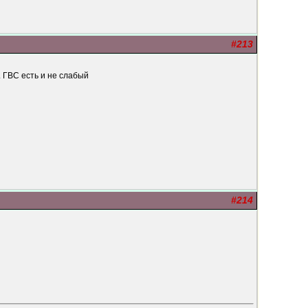
#213
. ГВС есть и не слабый
#214