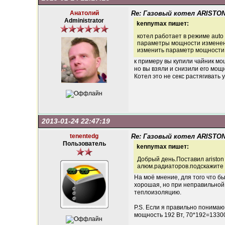
Анатолий
Re: Газовый котел ARISTON
Administrator
kennymax пишет:
котел работает в режиме auto
параметры мощности изменений
изменить параметр мощности
к примеру вы купили чайник мощ
но вы взяли и снизили его мощн
Котел это не секс растягивать
2013-01-24 22:47:19
tenentedg
Re: Газовый котел ARISTON
Пользователь
kennymax пишет:
Добрый день.Поставил ariston
алюм.радиаторов.подскажите 
На моё мнение, для того что б
хорошая, но при неправильной 
теплоизоляцию.
P.S. Если я правильно понимаю,
мощность 192 Вт, 70*192=13300