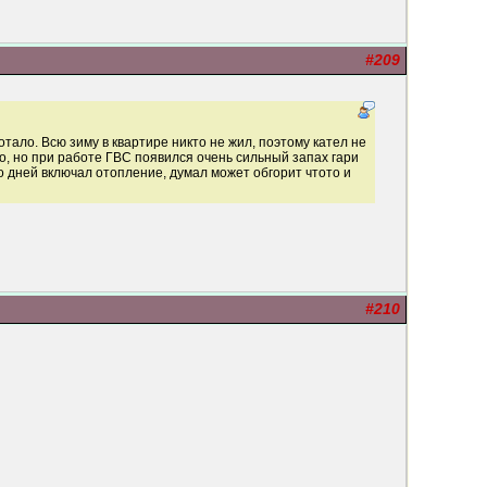
#209
тало. Всю зиму в квартире никто не жил, поэтому кател не
но, но при работе ГВС появился очень сильный запах гари
о дней включал отопление, думал может обгорит чтото и
#210