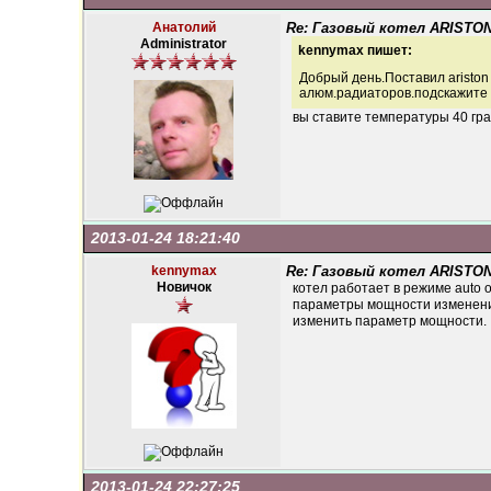
Анатолий
Re: Газовый котел ARISTON
Administrator
kennymax пишет:
Добрый день.Поставил ariston
алюм.радиаторов.подскажите 
вы ставите температуры 40 град
2013-01-24 18:21:40
kennymax
Re: Газовый котел ARISTON
Новичок
котел работает в режиме auto 
параметры мощности изменений 
изменить параметр мощности.
2013-01-24 22:27:25