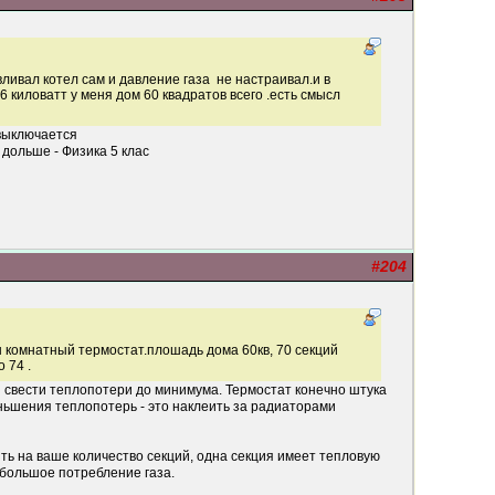
ливал котел сам и давление газа не настраивал.и в
 киловатт у меня дом 60 квадратов всего .есть смысл
 выключается
 дольше - Физика 5 клас
#204
ен комнатный термостат.плошадь дома 60кв, 70 секций
 74 .
бы свести теплопотери до минимума. Термостат конечно штука
ньшения теплопотерь - это наклеить за радиаторами
тить на ваше количество секций, одна секция имеет тепловую
о большое потребление газа.