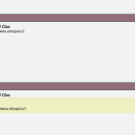
 Clas
жна обгорать?
 Clas
лжна обгорать?