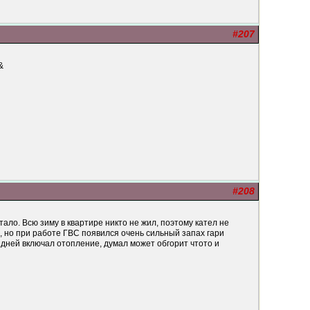
#207
&
#208
ало. Всю зиму в квартире никто не жил, поэтому кател не
о, но при работе ГВС появился очень сильный запах гари
 дней включал отопление, думал может обгорит чтото и