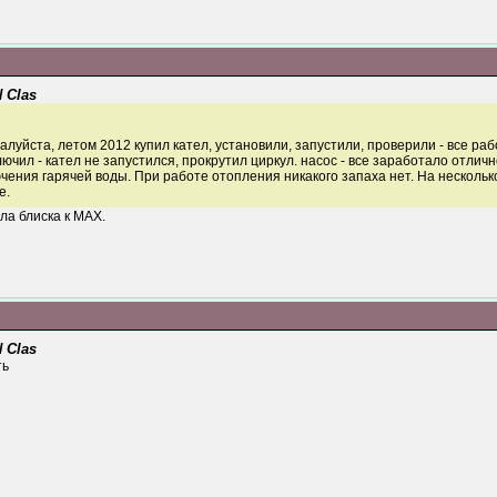
 Clas
луйста, летом 2012 купил кател, установили, запустили, проверили - все рабо
ючил - кател не запустился, прокрутил циркул. насос - все заработало отлич
ючения гарячей воды. При работе отопления никакого запаха нет. На нескольк
е.
ла блиска к МАХ.
 Clas
ть