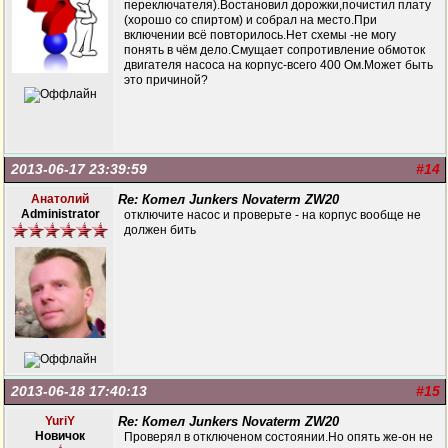
переключателя).Востановил дорожки,почистил плату
(хорошо со спиртом) и собрал на место.При
включении всё повторилось.Нет схемы -не могу
понять в чём дело.Смущает сопротивление обмоток
двигателя насоса на корпус-всего 400 Ом.Может быть
это причиной?
2013-06-17 23:39:59
#14
Анатолий
Re: Котел Junkers Novaterm ZW20
Administrator
отключите насос и проверьте - на корпус вообще не
должен бить
2013-06-18 17:40:13
#15
YuriY
Re: Котел Junkers Novaterm ZW20
Новичок
Проверял в отключеном состоянии.Но опять же-он не