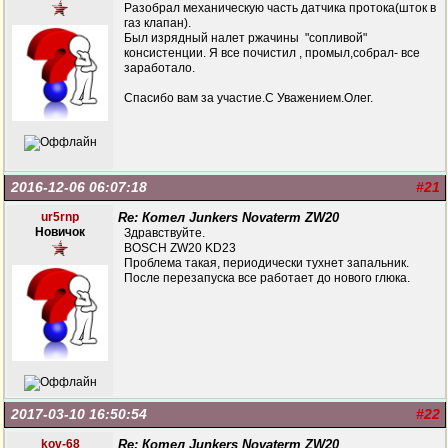
Разобрал механическую часть датчика протока(шток в
газ клапан).
Был изрядный налет ржачины "сопливой"
консистенции. Я все почистил , промыл,собрал- все
заработало.
Спасибо вам за участие.С Уважением.Олег.
2016-12-06 06:07:18
#21
ur5rnp
Re: Котел Junkers Novaterm ZW20
Новичок
Здравствуйте.
BOSCH ZW20 KD23
Проблема такая, периодически тухнет запальник.
После перезапуска все работает до нового глюка.
2017-03-10 16:50:54
#22
kov-68
Re: Котел Junkers Novaterm ZW20