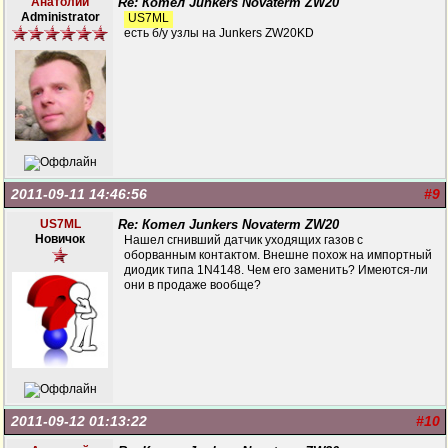
Анатолий
Re: Котел Junkers Novaterm ZW20
Administrator
US7ML
есть б/у узлы на Junkers ZW20KD
2011-09-11 14:46:56
#9
US7ML
Re: Котел Junkers Novaterm ZW20
Новичок
Нашел сгнивший датчик уходящих газов с
оборванным контактом. Внешне похож на импортный
диодик типа 1N4148. Чем его заменить? Имеются-ли
они в продаже вообще?
2011-09-12 01:13:22
#10