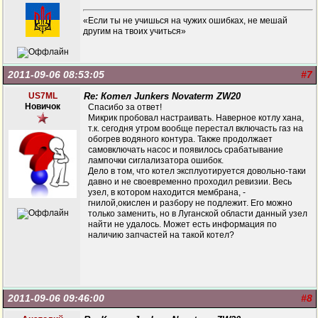
«Если ты не учишься на чужих ошибках, не мешай
другим на твоих учиться»
2011-09-06 08:53:05
#7
US7ML
Re: Котел Junkers Novaterm ZW20
Новичок
Спасибо за ответ!
Микрик пробовал настраивать. Наверное котлу хана,
т.к. сегодня утром вообще перестал включасть газ на
обогрев водяного контура. Также продолжает
самовключать насос и появилось срабатывание
лампочки сиглализатора ошибок.
Дело в том, что котел эксплуотируется довольно-таки
давно и не своевременно проходил ревизии. Весь
узел, в котором находится мембрана, -
гнилой,окислен и разбору не подлежит. Его можно
только заменить, но в Луганской области данный узел
найти не удалось. Может есть информация по
наличию запчастей на такой котел?
2011-09-06 09:46:00
#8