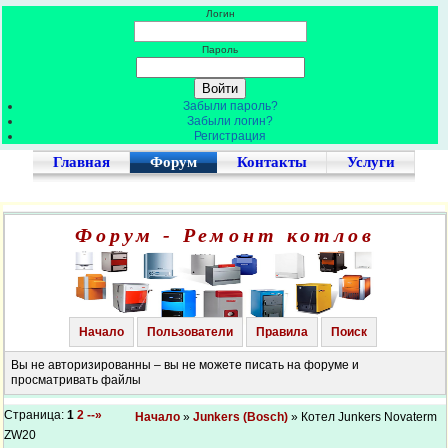
Логин
Пароль
Забыли пароль?
Забыли логин?
Регистрация
Главная
Форум
Контакты
Услуги
Форум - Ремонт котлов
Начало
Пользователи
Правила
Поиск
Вы не авторизированны – вы не можете писать на форуме и
просматривать файлы
Страница:
1
2
--»
Начало
»
Junkers (Bosch)
» Котел Junkers Novaterm
ZW20