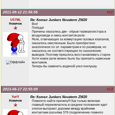
2011-09-12 21:58:56
#12
US7ML
Re: Котел Junkers Novaterm ZW20
Новичок
Все!
Победа!
Причины оказались две - обрыв терморезистора в
воздуховоде и окись контактов реле.
Реле, отвечающее за коммутацию газовых клапанов,
оказалось окисленным. Было приобретено
аналогичное по эл. параметрам и по размерам, но
оказалось не соответствующее по назначению
выводов. Поэтому пришлось восстанавливать старое.
Хотя новое реле можно было бы припаять навесным
монтажом.
Теперь-бы заменить водяной узел-гнилушку.
2013-06-17 22:55:09
#13
YuriY
Re: Котел Junkers Novaterm ZW20
Новичок
Помогите найти причину!!! Как только включаю
главный переключатель в среднее положение идет
хлопок-выгорают дорожки между крайними
контактами разъёма ST6 (подключение главного