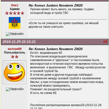
Dwrz
Re: Котел Junkers Novaterm ZW20
Админ
Причин может быть много, на пример: подмес
холодной воды в трубу ГВС
«Если ты не учишься на чужих ошибках, не мешай
другим на твоих учиться»
2010-11-25 22:13:21
#4
валерий9
Re: Котел Junkers Novaterm ZW20
Пользователь
Котёл модифиации КЕ
По описанию владельцев периодическое
самовключение и "дёрганье", я так понимаю была
многократная в течении короткого времени попытка
включения и выключения ГВС. Между нулём розетки
и газовой трубой 5в.
В этом же доме в другом подьезде наблюдал
напряжение между газовой трубой и заземлением
8вольт, а при отсоединении земли конкретная искра,
пожалуй можно прикуривать.
Поможет ли разделительный транс?
И есть ли схема КЕ
Последнее редактирование валерий9 (2010-11-26
21:11:26)