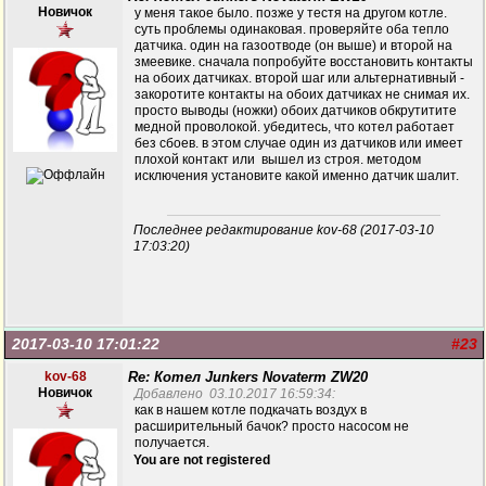
Новичок
у меня такое было. позже у тестя на другом котле.
суть проблемы одинаковая. проверяйте оба тепло
датчика. один на газоотводе (он выше) и второй на
змеевике. сначала попробуйте восстановить контакты
на обоих датчиках. второй шаг или альтернативный -
закоротите контакты на обоих датчиках не снимая их.
просто выводы (ножки) обоих датчиков обкрутитите
медной проволокой. убедитесь, что котел работает
без сбоев. в этом случае один из датчиков или имеет
плохой контакт или вышел из строя. методом
исключения установите какой именно датчик шалит.
Последнее редактирование kov-68 (2017-03-10
17:03:20)
2017-03-10 17:01:22
#23
kov-68
Re: Котел Junkers Novaterm ZW20
Новичок
Добавлено 03.10.2017 16:59:34:
как в нашем котле подкачать воздух в
расширительный бачок? просто насосом не
получается.
You are not registered