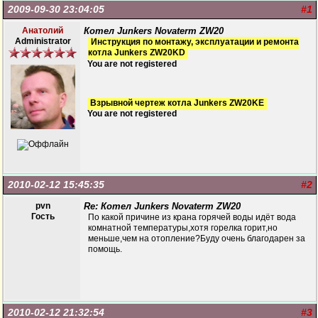
2009-09-30 23:04:05
#1
Анатолий
Котел Junkers Novaterm ZW20
Administrator
Инструкция по монтажу, эксплуатации и ремонта
котла Junkers ZW20KD
You are not registered
Взрывной чертеж котла Junkers ZW20KE
You are not registered
2010-02-12 15:45:35
#2
pvn
Re: Котел Junkers Novaterm ZW20
Гость
По какой причине из крана горячей воды идёт вода
комнатной температуры,хотя горелка горит,но
меньше,чем на отопление?Буду очень благодарен за
помощь.
2010-02-12 21:32:54
#3