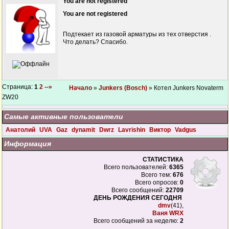
You are not registered
You are not registered
Подтекает из газовой арматуры из тех отверстия .
Что делать? Спасибо.
Страница:
1
2
--»
Начало
»
Junkers (Bosch)
» Котел Junkers Novaterm
ZW20
Самые активные пользователи
Анатолий
UVA
Gaz
dynamit
Dwrz
Lavrishin
Виктор
Vadgus
Информация
СТАТИСТИКА
Всего пользователей:
6365
Всего тем:
676
Всего опросов:
0
Всего сообщений:
22709
ДЕНЬ РОЖДЕНИЯ СЕГОДНЯ
dmv
(41),
Ваня WRX
Всего сообщений за неделю:
2