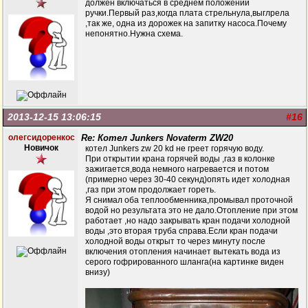
должен включаться в среднем положении
ручки.Первый раз,когда плата стрельнула,выглрела
,так же, одна из дорожек на запитку насоса.Почему
непонятно.Нужна схема.
2013-12-15 13:06:15
#16
олегсидоренкос
Re: Котел Junkers Novaterm ZW20
Новичок
котел Junkers zw 20 kd не греет горячую воду.
При открытии крана горячей воды ,газ в колонке
зажигается,вода немного нагревается и потом
(примерно через 30-40 секунд)опять идет холодная
,газ при этом продолжает гореть.
Я снимал оба теплообменника,промывал проточной
водой но результата это не дало.Отопление при этом
работает ,но надо закрывать кран подачи холодной
воды ,это вторая труба справа.Если кран подачи
холодной воды открыт то через минуту после
включения отопления начинает вытекать вода из
серого гофрированного шланга(на картинке виден
внизу)