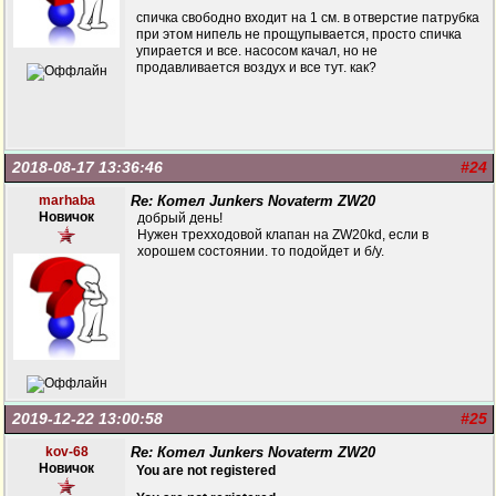
спичка свободно входит на 1 см. в отверстие патрубка
при этом нипель не прощупывается, просто спичка
упирается и все. насосом качал, но не
продавливается воздух и все тут. как?
2018-08-17 13:36:46
#24
marhaba
Re: Котел Junkers Novaterm ZW20
Новичок
добрый день!
Нужен трехходовой клапан на ZW20kd, если в
хорошем состоянии. то подойдет и б/у.
2019-12-22 13:00:58
#25
kov-68
Re: Котел Junkers Novaterm ZW20
Новичок
You are not registered