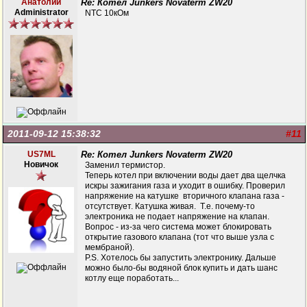
Анатолий
Re: Котел Junkers Novaterm ZW20
Administrator
NTC 10кОм
2011-09-12 15:38:32
#11
US7ML
Re: Котел Junkers Novaterm ZW20
Новичок
Заменил термистор.
Теперь котел при включении воды дает два щелчка
искры зажигания газа и уходит в ошибку. Проверил
напряжение на катушке вторичного клапана газа -
отсутствует. Катушка живая. Т.е. почему-то
электроника не подает напряжение на клапан.
Вопрос - из-за чего система может блокировать
открытие газового клапана (тот что выше узла с
мембраной).
P.S. Хотелось бы запустить электронику. Дальше
можно было-бы водяной блок купить и дать шанс
котлу еще поработать...