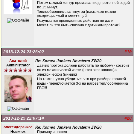
Потом каждый контур промывал под проточной водой
по 15 минут.
Теплообменник стал внутри (насколько можно
увидеть)чистый и блестящий.
Результатов проведенные действия не дали.
Может ли это быть связано с датчиком протока?
2013-12-24 23:26:02
#19
Анатолий
Re: Котел Junkers Novaterm ZW20
Administrator
Датчик протока должен работать по любому - состоит
он из механической части (шток в газ клапан) и
электрической (микрик)
Но также нужно убедиться что при разборе горячей
воды - переключается 3-х на нагрев теплообменника
ГВС!!!
2013-12-25 22:07:14
#20
олегсидоренкос
Re: Котел Junkers Novaterm ZW20
Новичок
Причину я нашел.