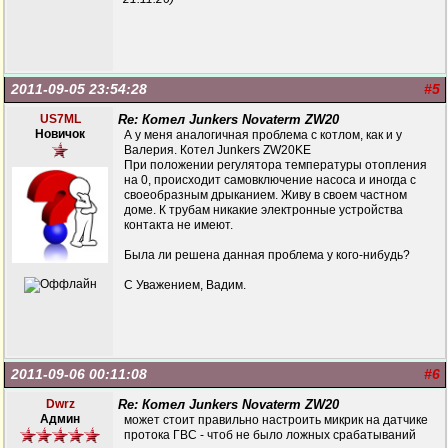
2011-09-05 23:54:28
#5
US7ML
Re: Котел Junkers Novaterm ZW20
Новичок
А у меня аналогичная проблема с котлом, как и у
Валерия. Котел Junkers ZW20KE
При положении регулятора температуры отопления
на 0, происходит самовключение насоса и иногда с
своеобразным дрыканием. Живу в своем частном
доме. К трубам никакие электронные устройства
контакта не имеют.
Была ли решена данная проблема у кого-нибудь?
С Уважением, Вадим.
2011-09-06 00:11:08
#6
Dwrz
Re: Котел Junkers Novaterm ZW20
Админ
может стоит правильно настроить микрик на датчике
протока ГВС - чтоб не было ложных срабатываний