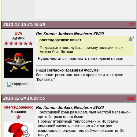
2013-12-15 21:48:36
#17
UVA
Re: Котел Junkers Novaterm ZW20
Админ
олегсидоренкос пишет:
Подскажите пожалуйста причину поломки ,если
можно.Я из Латвии.
Нужно чистить и промывать трехходовой клапан
Пиши согласно Правилам Форума!
Днепропетровск, контакты в профиле и в разделе
"Контакты"
2013-12-24 10:29:55
#18
олегсидоренкос
Re: Котел Junkers Novaterm ZW20
Новичок
Трехходовой кран разбирал, мыл жесткой маленькой
щеткой, грязи много было.
Промыл вторичный теплообменник. 40 грамм
лимонной кислоты растворил в 2-х литрах
воды,нагрел,погрузил теплообменник,кипятил 30
минут.