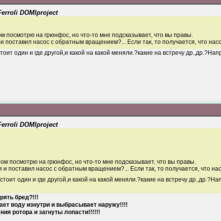
rroli DOMIproject
ом посмотрю на грюнфос, но что-то мне подсказывает, что вы правы.
и поставил насос с обратным вращением?... Если так, то получается, что нас
стоит один и где другой,и какой на какой меняли.?какие на встречу др.,др.?Н
rroli DOMIproject
ром посмотрю на грюнфос, но что-то мне подсказывает, что вы правы.
 и поставил насос с обратным вращением?... Если так, то получается, что на
 стоит один и где другой,и какой на какой меняли.?какие на встречу др.,др.?
рять бред?!!!
ает воду изнутри и выбрасывает наружу!!!!
я ротора и загнуты лопасти!!!!!!