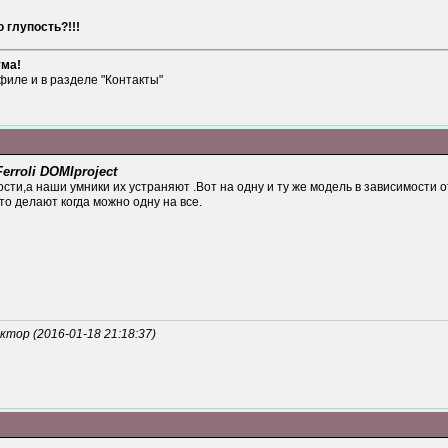
 глупость?!!!
ума!
филе и в разделе "Контакты"
rroli DOMIproject
ости,а наши умники их устраняют .Вот на одну и ту же модель в зависимости о
то делают когда можно одну на все.
тор (2016-01-18 21:18:37)