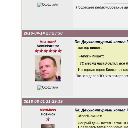
Последнее редактирование вик
2016-04-14 23:23:38
Анатолий
Re: Двухконтурный котел Fe
Administrator
виктор пишет:
-Andrii- пишет:
ТО месяц назад делал, все 
И в городе герое Киеве нет се
Тот кто делал ТО, что потерялс
2016-06-01 21:39:19
AlexMass
Re: Двухконтурный котел Fe
Новичок
-Andrii- пишет:
Добрый день. Котел Ferroli DOM
Появилась такая проблема: не