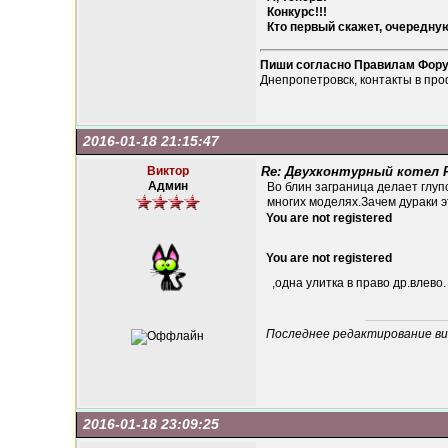
Конкурс!!!
Кто первый скажет, очередную
Пиши согласно Правилам Фор
Днепропетровск, контакты в про
2016-01-18 21:15:47
Виктор
Re: Двухконтурный котел Fe
Админ
Во блин заграница делает глуп
многих моделях.Зачем дураки э
You are not registered
You are not registered
,одна улитка в право др.влево.
Последнее редактирование вик
2016-01-18 23:09:25