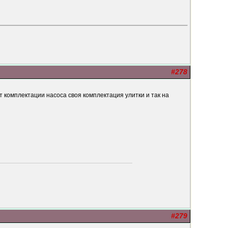
#278
т комплектации насоса своя комплектация улитки и так на
#279