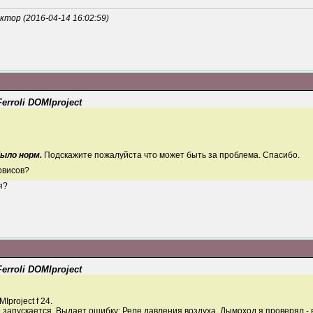
тор (2016-04-14 16:02:59)
rroli DOMIproject
было норм.
Подскажите пожалуйста что может быть за проблема. Спасибо.
рвисов?
я?
rroli DOMIproject
Iproject f 24.
 запускается. Выдает ошибку: Реле давления воздуха. Дымоход я проверял - в