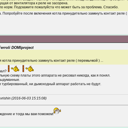
ущая от вентилятора к реле не засорена.
ло норм. Подскажите пожалуйста что может быть за проблема. Спасибо.
а. Попробуйте после включения котла принудительно замкнуть контакт реле (
rroli DOMIproject
 котла принудительно замкнуть контакт реле ( перемычкой ) ...
овал?
ьную схему платы этого аппарата не рисовал никогда, как я понял.
выдуманные.
и турбированный, ни дымоходный аппарат работать не будут.
ishin (2016-06-03 15:15:08)
ждение и тогда мы вам поможем!