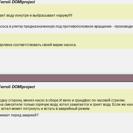
rroli DOMIproject
ает воду изнутри и выбрасывает наружу!!!!
 насоса в улитку предназначенную под противоположное вращение - производ
должна соответствовать своей марке насоса.
rroli DOMIproject
одну сторону, менял насос в сборе.И вило и грундфос по часовой стрелке.
а смесителе только горячую воду, котел зажигается и греет воду. Если же на
а котел может потухнуть и встать в аварийный режим.
никают перед аварией?