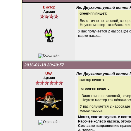
Виктор
Re: Двухконтурный котел Fe
Админ
green-nn пишет:
Вило точно по часовой, вечер
Неужто мастер так облажался 
У вас получается 2 насоса,где 
марке насоса.
2016-01-18 20:40:57
UVA
Re: Двухконтурный котел Fe
Админ
виктор пишет:
green-nn пишет:
Вило точно по часовой, вече
Неужто мастер так облажался
У вас получается 2 насоса,где
марке насоса.
Может, хватит глупить и повто
Рабочее колесо насоса, отбир
Согласно направлению вращени
А, теперь!