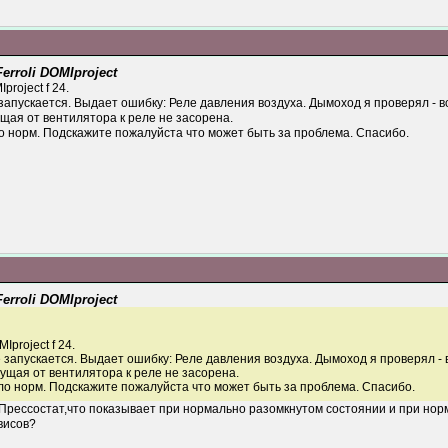
rroli DOMIproject
project f 24.
запускается. Выдает ошибку: Реле давления воздуха. Дымоход я проверял - вс
щая от вентилятора к реле не засорена.
о норм. Подскажите пожалуйста что может быть за проблема. Спасибо.
rroli DOMIproject
Iproject f 24.
 запускается. Выдает ошибку: Реле давления воздуха. Дымоход я проверял - в
ущая от вентилятора к реле не засорена.
ло норм. Подскажите пожалуйста что может быть за проблема. Спасибо.
?Прессостат,что показывает при нормально разомкнутом состоянии и при нор
висов?