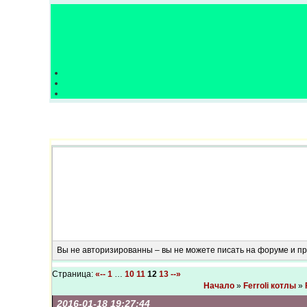
Вы не авторизированны – вы не можете писать на форуме и 
Страница:
«--
1
…
10
11
12
13
--»
Начало
»
Ferroli котлы
»
2016-01-18 19:27:44