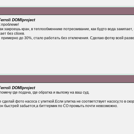
rroli DOMIproject
к проблеме!
ак закроешь кран, в теплообменнике потрескивание, как будто вода закипает, 
ает без сбоев.
примерно до 30%, стало работать без отключения. Сделаю фотку всей разводк
rroli DOMIproject
помечу где подача, где обратка и выложу на ваш суд.
 сделай фото насоса с улиткой.Если улитка не соответствует насосу,то в с
он быстрей забьется,а биттермик по СО промыть почти невозможно.