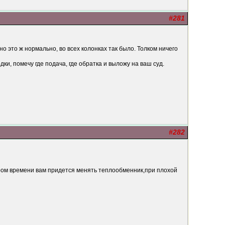
#281
но это ж нормально, во всех колонках так было. Толком ничего
и, помечу где подача, где обратка и выложу на ваш суд.
#282
кором времени вам придется менять теплообменник,при плохой