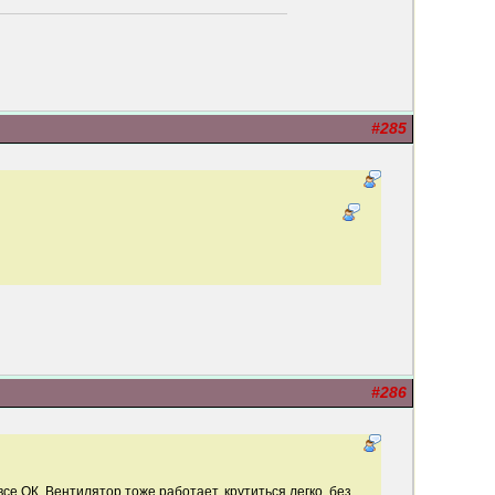
#285
#286
се ОК. Вентилятор тоже работает, крутиться легко, без