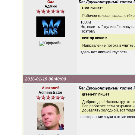
Gaz
Re: Двухконтурный котел Fe
Админ
UVA пишет:
Рабочее колесо насоса, отбир
100%!
Но, если ты "втулишь" голову
Поэтому
виктор пишет:
Направление потока в улитке 
здесь нет никакой глупости.
2016-01-19 00:40:00
Анатолий
Re: Двухконтурный котел Fe
Administrator
green-nn пишет:
Доброго дня! Насосы крутят в 
Все работает если открывать н
добавлять холодной, вот тогд
посторонние звуки в котле воз