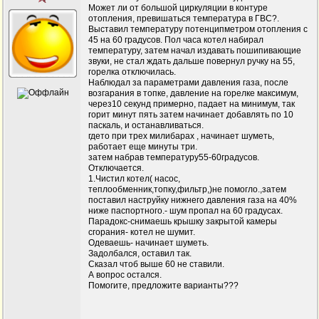
Может ли от большой циркуляции в контуре
отопления, превишаться температура в ГВС?.
Выставил температуру потенципметром отопления с
45 на 60 градусов. Пол часа котел набирал
температуру, затем начал издавать пошипивающие
звуки, не стал ждать дальше повернул ручку на 55,
горелка отключилась.
Наблюдал за параметрами давления газа, после
возгарания в топке, давление на горелке максимум,
через10 секунд примерно, падает на минимум, так
горит минут пять затем начинает добавлять по 10
паскаль, и останавливаться.
гдето при трех милибарах , начинает шуметь,
работает еще минуты три.
затем набрав температуру55-60градусов.
Отключается.
1.Чистил котел( насос,
теплообменник,топку,фильтр,)не помогло.,затем
поставил наструйку нижнего давления газа на 40%
ниже паспортного.- шум пропал на 60 градусах.
Парадокс-снимаешь крышку закрытой камеры
сгорания- котел не шумит.
Одеваешь- начинает шуметь.
Задолбался, оставил так.
Сказал чтоб выше 60 не ставили.
А вопрос остался.
Помогите, предложите варианты???