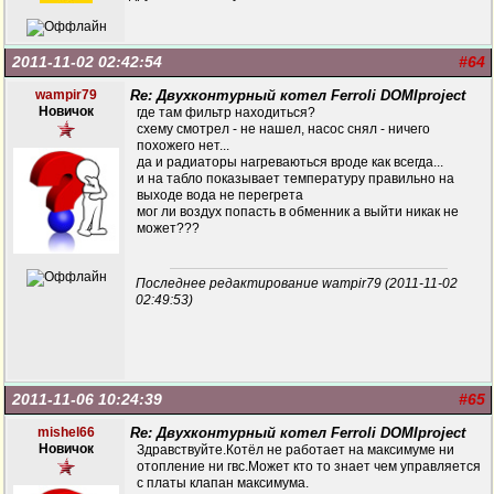
2011-11-02 02:42:54
#64
wampir79
Re: Двухконтурный котел Ferroli DOMIproject
Новичок
где там фильтр находиться?
схему смотрел - не нашел, насос снял - ничего
похожего нет...
да и радиаторы нагреваються вроде как всегда...
и на табло показывает температуру правильно на
выходе вода не перегрета
мог ли воздух попасть в обменник а выйти никак не
может???
Последнее редактирование wampir79 (2011-11-02
02:49:53)
2011-11-06 10:24:39
#65
mishel66
Re: Двухконтурный котел Ferroli DOMIproject
Новичок
Здравствуйте.Котёл не работает на максимуме ни
отопление ни гвс.Может кто то знает чем управляется
с платы клапан максимума.