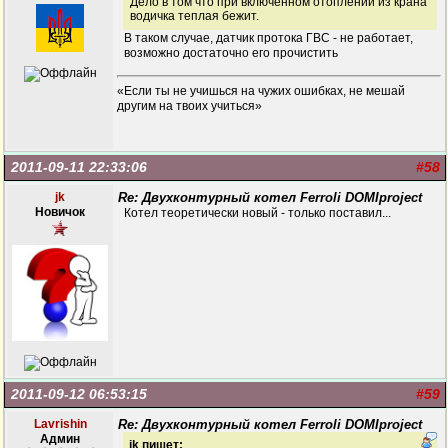
Дело в том что при включенном отоплении из крана
водичка теплая бежит.
В таком случае, датчик протока ГВС - не работает,
возможно достаточно его прочистить
«Если ты не учишься на чужих ошибках, не мешай
другим на твоих учиться»
2011-09-11 22:33:06
#58
jk
Re: Двухконтурный котел Ferroli DOMIproject
Новичок
Котел теоретически новый - только поставил...
2011-09-12 06:53:15
#59
Lavrishin
Re: Двухконтурный котел Ferroli DOMIproject
Админ
jk пишет: