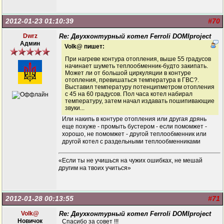
2012-01-23 01:10:39
#70
Dwrz
Re: Двухконтурный котел Ferroli DOMIproject
Админ
Volk@ пишет:
При нагреве контура отопления, выше 55 градусов
начинает шуметь теплообменник-будто закипать.
Может ли от большой циркуляции в контуре
отопления, превишаться температура в ГВС?.
Выставил температуру потенципметром отопления
с 45 на 60 градусов. Пол часа котел набирал
температуру, затем начал издавать пошипивающие
звуки...
Или накипь в контуре отопления или другая дрянь
еще похуже - промыть бустером - если помомжет -
хорошо, не помомжет - другой теплообменник или
другой котел с раздельными теплообменниками
«Если ты не учишься на чужих ошибках, не мешай
другим на твоих учиться»
2012-01-28 00:13:55
#71
Volk@
Re: Двухконтурный котел Ferroli DOMIproject
Новичок
Спасибо за совет !!!