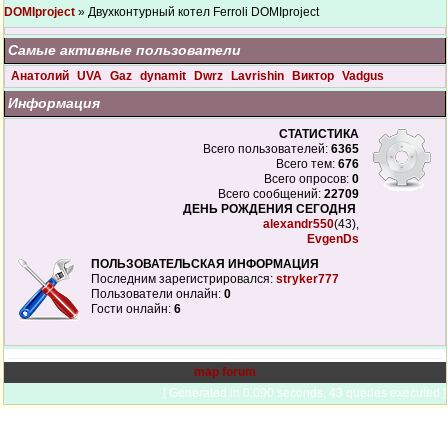
DOMIproject
» Двухконтурный котел Ferroli DOMIproject
Самые активные пользователи
Анатолий
UVA
Gaz
dynamit
Dwrz
Lavrishin
Виктор
Vadgus
Информация
СТАТИСТИКА
Всего пользователей:
6365
Всего тем:
676
Всего опросов:
0
Всего сообщений:
22709
ДЕНЬ РОЖДЕНИЯ СЕГОДНЯ
alexandr550
(43),
EvgenDs
ПОЛЬЗОВАТЕЛЬСКАЯ ИНФОРМАЦИЯ
Последним зарегистрировался:
stryker777
Пользователи онлайн:
0
Гости онлайн:
6
map forum
[ Generated in 0.090 seconds, 43 queries executed ]