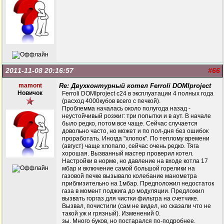
2011-11-08 20:16:57
#66
mamont
Re: Двухконтурный котел Ferroli DOMIproject
Новичок
Ferroli DOMIproject c24 в эксплуатации 4 полных года
(расход 4000кубов всего с печкой).
Проблемма началась около полугода назад -
неустойчивый розжиг: три попытки и в аут. В начале
было редко, потом все чаще. Сейчас случается
довольно часто, но может и по пол-дня без ошибок
проработать. Иногда "хлопок". По теплому времени
(август) чаще хлопало, сейчас очень редко. Тяга
хорошая. Вызванный мастер проверил котел.
Настройки в норме, но давление на входе котла 17
мбар и включение самой большой горелики на
газовой печке вызывало колебание манометра
приблизительно на 1мбар. Предположил недостаток
газа в момент поджига до модуляции. Предложил
вызвать горгаз для чистки фильтра на счетчике.
Вызвал, почистили (сам не видел, но сказали что не
такой уж и грязный). Изменений 0.
зы. Много буков, но постарался по-подробнее.