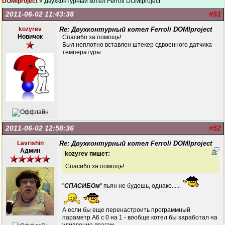
DOMIproject
» Двухконтурный котел Ferroli DOMIproject
2011-06-02 11:43:38
#51
kozyrev
Re: Двухконтурный котел Ferroli DOMIproject
Новичок
Спасибо за помощь!
Был неплотно вставлен штекер сдвоенного датчика
температуры.
2011-06-02 12:58:36
#52
Lavrishin
Re: Двухконтурный котел Ferroli DOMIproject
Админ
kozyrev пишет:
Спасибо за помощь!......
"
СПАСИБОм
" пьян не будешь, однако......
А если бы еще перенастроить программный
параметр А6 с 0 на 1 - вообще котел бы заработал на