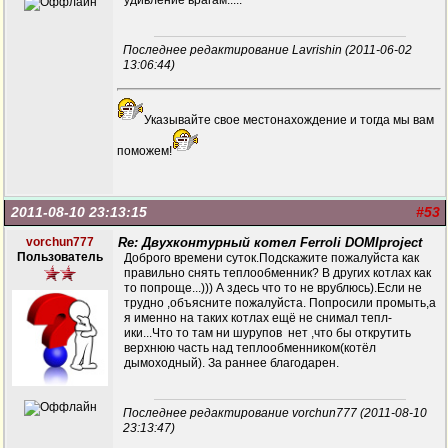
удивление врагам.....
Последнее редактирование Lavrishin (2011-06-02
13:06:44)
Указывайте свое местонахождение и тогда мы вам
поможем!
2011-08-10 23:13:15
#53
vorchun777
Re: Двухконтурный котел Ferroli DOMIproject
Пользователь
Доброго времени суток.Подскажите пожалуйста как
правильно снять теплообменник? В других котлах как
то попроще...))) А здесь что то не врублюсь).Если не
трудно ,объясните пожалуйста. Попросили промыть,а
я именно на таких котлах ещё не снимал тепл-
ики...Что то там ни шурупов нет ,что бы открутить
верхнюю часть над теплообменником(котёл
дымоходный). За раннее благодарен.
Последнее редактирование vorchun777 (2011-08-10
23:13:47)