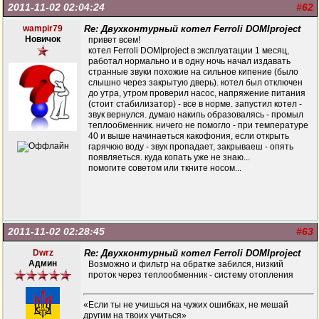
2011-11-02 02:04:24
#62
wampir79
Re: Двухконтурный котел Ferroli DOMIproject
Новичок
привет всем!
котел Ferroli DOMIproject в эксплуатации 1 месяц,
работал нормально и в одну ночь начал издавать
странные звуки похожие на сильное кипение (было
слышно через закрытую дверь). котел был отключен
до утра, утром проверил насос, напряжение питания
(стоит стабилизатор) - все в норме. запустил котел -
звук вернулся. думаю накипь образовалясь - промыл
теплообменник. ничего не помогло - при температуре
40 и выше начинаеться какофония, если открыть
гарячюю воду - звук пропадает, закрываеш - опять
появляеться. куда копать уже не знаю...
помогите советом или ткните носом...
2011-11-02 02:28:45
#63
Dwrz
Re: Двухконтурный котел Ferroli DOMIproject
Админ
Возможно и фильтр на обратке забился, низкий
проток через теплообменник - систему отопления
«Если ты не учишься на чужих ошибках, не мешай
другим на твоих учиться»