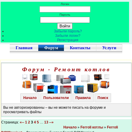
Логин
Пароль
Забыли пароль?
Забыли логин?
Регистрация
Главная
Форум
Контакты
Услуги
Форум - Ремонт котлов
Начало
Пользователи
Правила
Поиск
Вы не авторизированны – вы не можете писать на форуме и
просматривать файлы
Страница:
«--
1
2
3
4
5
…
13
--»
Начало
»
Ferroli котлы
»
Ferroli