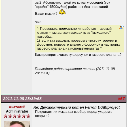
зы2. Абсолютно такой же котел у соседей (ток
"пробег" 4500кубов) работает без нареканий.
Ваши мысли?
зы3.
"- Проверьте, нормально ли работает газовый
клапан – газ должен выходить из "выходного"
патрубка:
1) если газ выходит, проверьте чистоту горелки и
форсунок; поверьте диаметр форсунок и настройку
газового клапана на используемый газ."
Как проверить чистоту форсунок и газового клапана?
Последнее редактирование mamont (2011-11-08
20:36:04)
2011-11-08 23:39:58
#67
Анатолий
Re: Двухконтурный котел Ferroli DOMIproject
Administrator
Поджигает ли искра газ вообще перед уходом в
аварию?