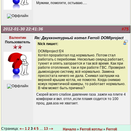
Мужики, помогите, остываю.....
2012-01-30 22:41:36
#75
Валентин
Re: Двухконтурный котел Ferroli DOMIproject
Пользователь
Nick пишет:
DOMIproject f24
Котёл проработал год нормально. Потом стал
работать с перебоями. Несколько секунд работает,
тухнет и опять загорается и так всё время. Как при
работе отопления, так и при работе ГВС. Проверил
дымоходную систему, всё нормально. Замена
пресостата ничего не дала. Снимал заглушки на
верхней крышке котла, не помогло. Когда снимаю
кожух герметичной камеры, то работает нормально.
В чём может быть причина?
Скорей всего слабое давление газа .зажги на плите 4
комфорки и вкл. отпл.,если пламя содится то 100
проц. дав.аза не хватает.
Страница:
«--
1
2
3
4
5
…
13
--»
Начало
»
Ferroli котлы
»
Ferroli