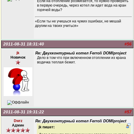
Если на отопление розжигается, то нужно проверить
в первую очередь, через котел ли идет вода на кран
горячей воды?
«Если ты не учишься на чужих ошибках, не мешай
другим на твоих учиться»
2011-08-31 18:31:40
#56
jk
Re: Двухконтурный котел Ferroli DOMIproject
Новичок
Дело в том что при включенном отоплении из крана
водичка теплая бежит.
2011-08-31 19:31:22
#57
Dwrz
Re: Двухконтурный котел Ferroli DOMIproject
Админ
jk пишет: