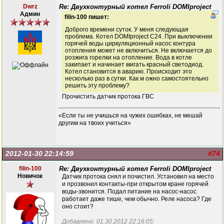
Dwrz
Re: Двухконтурный котел Ferroli DOMIproject
Админ
filin-100 пишет:
Доброго времени суток. У меня следующая
проблема. Котел DOMIproject C24. При выключении
горячей воды циркуляционный насос контура
отопления может не включиться. Не включается до
розжига горелки на отопление. Вода в котле
закипает и начинает мигать красный светодиод.
Котел становится в аварию. Происходит это
несколько раз в сутки. Как м ожно самостоятельно
решить эту проблему?
Прочистить датчик протока ГВС
«Если ты не учишься на чужих ошибках, не мешай
другим на твоих учиться»
2012-01-30 22:14:59
#74
filin-100
Re: Двухконтурный котел Ferroli DOMIproject
Новичок
Датчик протока снял и почистил. Установил на место
и прозвонил контакты-при открытом кране горячей
воды-звонится. Подал питание на насос-насос
работает даже тише, чем обычно. Реле насоса? Где
оно стоит?
Добавлено 01.30.2012 22:16:05: