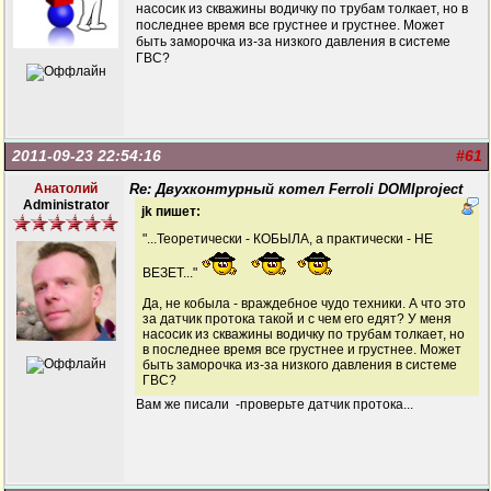
насосик из скважины водичку по трубам толкает, но в
последнее время все грустнее и грустнее. Может
быть заморочка из-за низкого давления в системе
ГВС?
2011-09-23 22:54:16
#61
Анатолий
Re: Двухконтурный котел Ferroli DOMIproject
Administrator
jk пишет:
"...Теоретически - КОБЫЛА, а практически - НЕ
ВЕЗЕТ..."
Да, не кобыла - враждебное чудо техники. А что это
за датчик протока такой и с чем его едят? У меня
насосик из скважины водичку по трубам толкает, но
в последнее время все грустнее и грустнее. Может
быть заморочка из-за низкого давления в системе
ГВС?
Вам же писали -проверьте датчик протока...