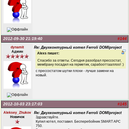
2012-09-30 21:19:40
#144
dynamit
Re: Двухконтурный котел Ferroli DOMIproject
Админ
Alexs пишет:
Спасибо за ответы. Сегодня разобрал прессостат,
мембрану посадил на герметик, сарабооттааллоо! :)
с прессостатом шутки плохи - лучше замени на
новый.
2012-10-03 23:17:03
#145
Aleksey_Zhukov
Re: Двухконтурный котел Ferroli DOMIproject
Новичок
Здравствуйте.
Купил котел, поставил. Бесперебойник SMART APC
750.