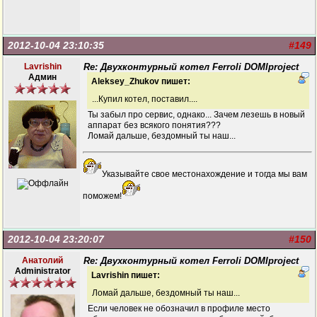
2012-10-04 23:10:35
#149
Lavrishin
Re: Двухконтурный котел Ferroli DOMIproject
Админ
Aleksey_Zhukov пишет:
...Купил котел, поставил....
Ты забыл про сервис, однако... Зачем лезешь в новый
аппарат без всякого понятия???
Ломай дальше, бездомный ты наш...
Указывайте свое местонахождение и тогда мы вам
поможем!
2012-10-04 23:20:07
#150
Анатолий
Re: Двухконтурный котел Ferroli DOMIproject
Administrator
Lavrishin пишет:
Ломай дальше, бездомный ты наш...
Если человек не обозначил в профиле место