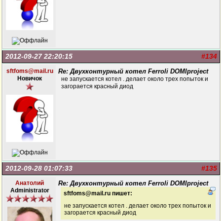
2012-09-27 22:20:15
#134
sftfoms@mail.ru
Re: Двухконтурный котел Ferroli DOMIproject
Новичок
не запускается котел . делает около трех попыток и
загорается красный диод
2012-09-28 01:07:33
#135
Анатолий
Re: Двухконтурный котел Ferroli DOMIproject
Administrator
sftfoms@mail.ru пишет:
не запускается котел . делает около трех попыток и
загорается красный диод