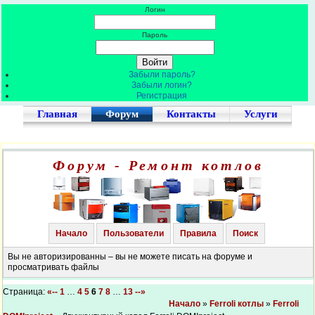
Логин
Пароль
Забыли пароль?
Забыли логин?
Регистрация
Главная
Форум
Контакты
Услуги
Форум - Ремонт котлов
Начало
Пользователи
Правила
Поиск
Вы не авторизированны – вы не можете писать на форуме и
просматривать файлы
Страница:
«--
1
…
4
5
6
7
8
…
13
--»
Начало
»
Ferroli котлы
»
Ferroli