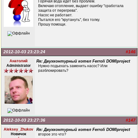
Горячая вода идет без проблем.
Включаю отопление, выдает ошибку "сработала
защита от перегрева".
Насос не работает.
Пытался его "крутануть", без толку.
Прошу помощи.
2012-10-03 23:23:24
#146
Анатолий
Re: Двухконтурный котел Ferroli DOMIproject
Administrator
Нужно подьехать заменить насос? Или
разблокировать?
2012-10-03 23:27:36
#147
Aleksey_Zhukov
Re: Двухконтурный котел Ferroli DOMIproject
Новичок
второе это что?