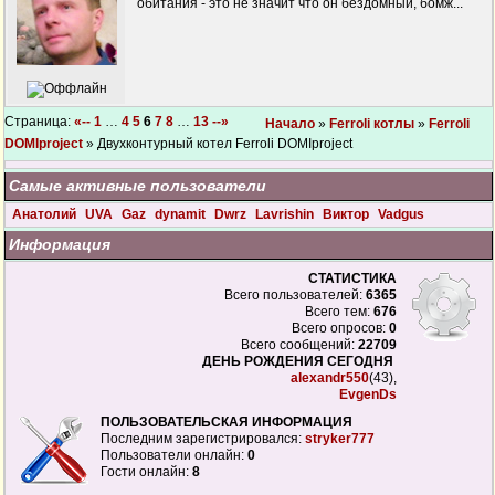
обитания - это не значит что он бездомный, бомж...
Страница:
«--
1
…
4
5
6
7
8
…
13
--»
Начало
»
Ferroli котлы
»
Ferroli
DOMIproject
» Двухконтурный котел Ferroli DOMIproject
Самые активные пользователи
Анатолий
UVA
Gaz
dynamit
Dwrz
Lavrishin
Виктор
Vadgus
Информация
СТАТИСТИКА
Всего пользователей:
6365
Всего тем:
676
Всего опросов:
0
Всего сообщений:
22709
ДЕНЬ РОЖДЕНИЯ СЕГОДНЯ
alexandr550
(43),
EvgenDs
ПОЛЬЗОВАТЕЛЬСКАЯ ИНФОРМАЦИЯ
Последним зарегистрировался:
stryker777
Пользователи онлайн:
0
Гости онлайн:
8