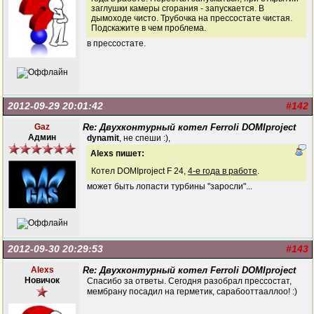
заглушки камеры сгорания - запускается. В
дымоходе чисто. Трубочка на прессостате чистая.
Подскажите в чем проблема.
в прессостате.
2012-09-29 20:01:42
#142
Gaz
Re: Двухконтурный котел Ferroli DOMIproject
Админ
dynamit
, не спеши :),
Alexs пишет:
Котел DOMIproject F 24,
4-е года в работе
.
может быть лопасти турбины "заросли"...
2012-09-30 20:29:53
#143
Alexs
Re: Двухконтурный котел Ferroli DOMIproject
Новичок
Спасибо за ответы. Сегодня разобрал прессостат,
мембрану посадил на герметик, сарабооттааллоо! :)