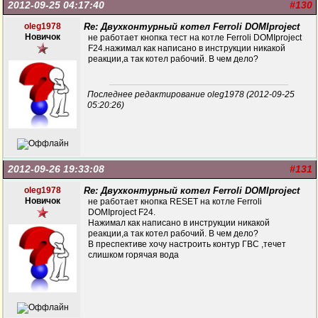
2012-09-25 04:17:40
#130
oleg1978
Re: Двухконтурный котел Ferroli DOMIproject
Новичок
не работает кнопка тест на котле Ferroli DOMIproject
F24.нажимал как написано в инструкции никакой
реакции,а так котел рабочий. В чем дело?
Последнее редактирование oleg1978 (2012-09-25
05:20:26)
2012-09-26 19:33:08
#131
oleg1978
Re: Двухконтурный котел Ferroli DOMIproject
Новичок
не работает кнопка RESET на котле Ferroli
DOMIproject F24.
Нажимал как написано в инструкции никакой
реакции,а так котел рабочий. В чем дело?
В преспективе хочу настроить контур ГВС ,течет
слишком горячая вода