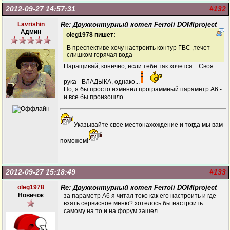
2012-09-27 14:57:31
#132
Lavrishin
Re: Двухконтурный котел Ferroli DOMIproject
Админ
oleg1978 пишет:
В преспективе хочу настроить контур ГВС ,течет
слишком горячая вода
Наращивай, конечно, если тебе так хочется... Своя
рука - ВЛАДЫКА, однако...
Но, я бы просто изменил программный параметр А6 -
и все бы произошло...
Указывайте свое местонахождение и тогда мы вам
поможем!
2012-09-27 15:18:49
#133
oleg1978
Re: Двухконтурный котел Ferroli DOMIproject
Новичок
за параметр А6 я читал токо как его настроить и где
взять сервисное меню? хотелось бы настроить
самому на то и на форум зашел