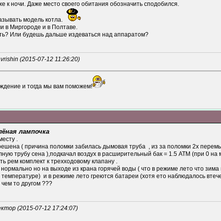
е к ночи. Даже место своего обитания обозначить сподобился.
азывать модель котла.
и в Миргороде и в Полтаве.
ть? Или будешь дальше издеваться над аппаратом?
ishin (2015-07-12 11:26:20)
ждение и тогда мы вам поможем!
лёная лампочка
есту .
ешена ( причина поломки забилась дымовая труба , из за поломки 2х перемы
ную трубу сена ),подкачал воздух в расширительный бак = 1.5 АТМ (при 0 на 
ть рем комплект к трехходовому клапану .
нормально но на выходе из крана горячей воды ( что в режиме лето что зима 
 температуре) и в режиме лето греются батареи (хотя ето наблюдалось втече
 чем то другом ???
тор (2015-07-12 17:24:07)