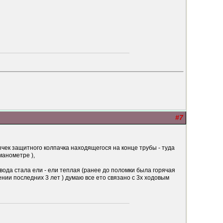
#7
чек защитного колпачка находящегося на конце трубы - туда
манометре ),
вода стала ели - ели теплая (ранее до поломки была горячая
нии последних 3 лет ) думаю все ето связано с 3х ходовым