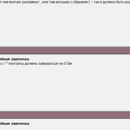
и там контакт разомкнут , или там катушка с обрывом ) -- так и должно быть к
лёная лампочка
 с "-" контакты должны замыкаться на 0 Ом
лёная лампочка