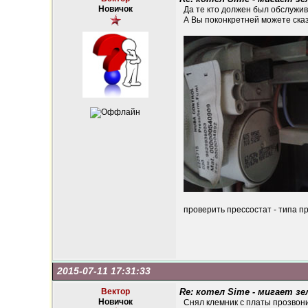
Новичок
Да те кто должен был обслужив
А Вы поконкретней можете сказ
проверить прессостат - типа 
2015-07-11 17:31:33
Вектор
Re: котел Sime - мигает зе
Новичок
Снял клемник с платы прозвони