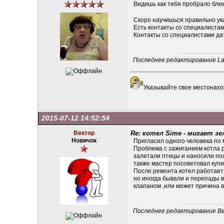
Видишь как тебя пробрало ближ
Скоро научишься правильно ук
Есть контакты со специалистам
Контакты со специалистами да
Последнее редактирование Lavr
Указывайте свое местонахо
2015-07-12 14:52:54
Вектор
Re: котел Sime - мигает зе
Новичок
Пригласил одного человека по м
Проблема с зажиганием котла р
залетали птицы и наносили пол
также мастер посоветовал купи
После ремонта котел работает 
но иногда бывали и перепады в
клапаном ,или может причина в
Последнее редактирование Век