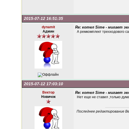
2015-07-12 16:51:35
dynamit
Re: котел Sime - мигает зе
Админ
А ремкомплект трехходового с
2015-07-12 17:03:10
Вектор
Re: котел Sime - мигает зе
Новичок
Нет еще не ставил ,только дум
Последнее редактирование Век