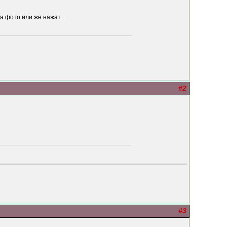
а фото или же нажат.
#2
#3