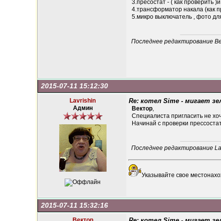
3.пресостат - ( как проверить )
4.трансформатор накала (как п
5.микро выключатель , фото дл
Последнее редактирование Век
2015-07-11 15:12:30
Lavrishin
Re: котел Sime - мигает зе
Админ
Вектор
,
Специалиста пригласить не хо
Начинай с проверки прессостат
Последнее редактирование Lavr
Указывайте свое местонахо
2015-07-11 15:32:16
Вектор
Re: котел Sime - мигает зе