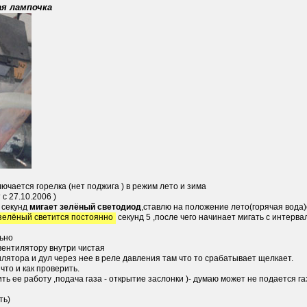
ая лампочка
ючается горелка (нет поджига ) в режим лето и зима
 с 27.10.2006 )
5 секунд
мигает зелёный светодиод
,ставлю на положение лето(горячая вода
зелёный светится постоянно
секунд 5 ,после чего начинает мигать с интерва
ьно
 вентилятору внутри чистая
илятора и дул через нее в реле давления там что то срабатывает щелкает.
что и как проверить.
ить ее работу ,подача газа - открытие заслонки )- думаю может не подается г
ть)