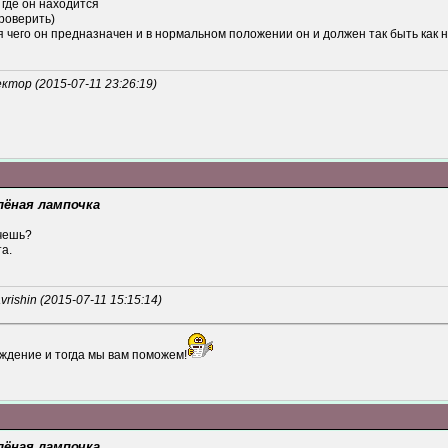
и где он находится
роверить)
я чего он предназначен и в нормальном положении он и должен так быть как н
тор (2015-07-11 23:26:19)
лёная лампочка
чешь?
а.
ishin (2015-07-11 15:15:14)
ждение и тогда мы вам поможем!
лёная лампочка