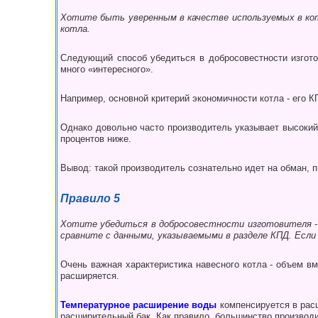
Хотите быть уверенным в качестве используемых в котл
котла.
Следующий способ убедиться в добросовестнос­ти изготов
много «интересного».
Например, основной кри­терий экономичности котла - его К
Однако довольно часто произ­водитель указывает высокий
процентов ниже.
Вывод: та­кой производитель сознательно идет на обман, п
Правило 5
Хотите убедиться в добросовестности изготови­теля
сравните с данными, указываемыми в разделе КПД. Если
Очень важная характеристика навесно­го котла - объем в
расширя­ется.
Температурное расширение воды
компенсируется в рас
расши­рительный бак. Как правило, большинство производ