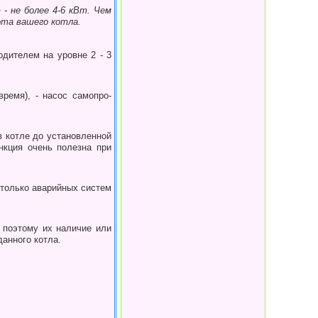
- не более 4-6 кВт. Чем
ота вашего котла.
одителем на уровне 2 - 3
время), - насос самопро­
 котле до установлен­ной
нкция очень полезна при
 только аварийных систем
по­этому их наличие или
анного котла.