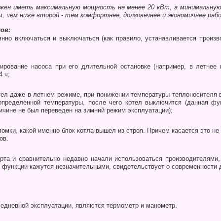
жен иметь максимальную мощность не менее 20 кВт, а минимальную 
ы, чем ниже второй - тем комфортнее, долго­вечнее и экономичнее раб
ов:
нно включаться и выключаться (как прави­ло, устанавливается произв
рование насоса при его длительной оста­новке (например, в летнее 
4 ч;
ел даже в летнем режиме, при понижении температуры теплоносителя в
пределенной температуры, после чего котел выключится (данная фу
ричине не был переведен на зимний режим эксплуатации);
омки, какой именно блок котла вышел из строя. Причем касается это не
ов.
а и сравнительно недавно начали использоваться производителями, 
 функции кажутся незначительными, свидетельствует о со­временности д
дневной эксплуатации, являются термо­метр и манометр.