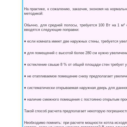
На практике, к сожалению, заказчик, экономя на нормальн
методикой:
Обычно, для средней полосы, требуется 100 Вт на 1 м²
вводятся следующие поправки:
♦ если комната имеет две наружных стены, тре­буется уве
♦ для помещений с высотой более 280 см нужно увеличени
♦ остекление свыше 8 % от общей площади стен требует 
♦ не отапливаемое помещение снизу предпола­гает увеличе
♦ систематически открываемая наружная дверь для данно
♦ наличие смежного помещения с постоянно от­крытым п
Такой способ расчета предполагает некоторую погрешность
Необходимо помнить: при расчете мощности кот­ла исходят