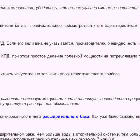
е компонентов, убедитесь, что на них указано имя их изготовителя
ителя котла - повнимательнее присмот­реться к его характеристикам.
ПД. Если его величина не указывается, производителю, очевид­но, есть ч
 КПД, при этом простое деление полезной мощности на потребляемую п
ы­таясь искусственно завысить характеристики своего прибора.
-
разделите полезную мощность котла на пол­ную, переведите в проце
 существует разница - вас обманывают.
монтированного в него
расширительного бака
. Как уже было ска­зано 
ширительном баке. Чем больше воды в отопительной системе, тем боль
ителей использует расширитель­ные баки объемом 7 или 8 л.