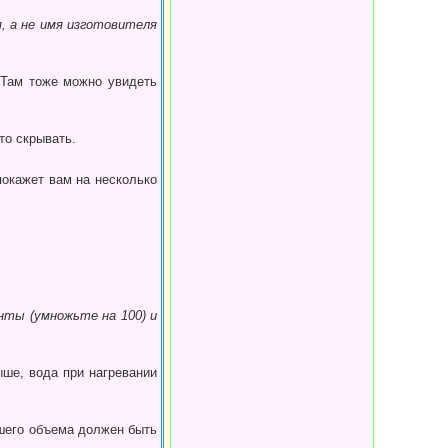
, а не имя изготовителя
 Там тоже можно уви­деть
то скрывать.
о­кажет вам на несколько
нты (умножьте на 100) и
выше, вода при нагревании
шего объема должен быть