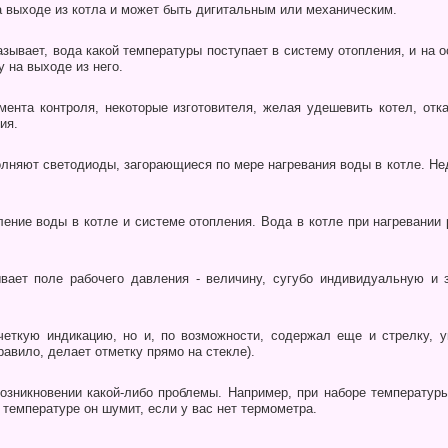
а выходе из котла и может быть дигитальным или механическим.
азы­вает, вода какой температуры поступает в систему отопления, и на 
 на выходе из него.
ента контроля, некото­рые изготовителя, желая удешевить котел, отка
ия.
няют светодиоды, загорающиеся по мере нагревания во­ды в котле. Нед
ение воды в котле и системе отопления. Вода в котле при нагревании 
вает поле рабочего давления - величину, сугубо индивидуаль­ную и
четкую инди­кацию, но и, по возможности, содержал еще и стрелку,
правило, делает отметку прямо на стекле).
зникновении какой-либо проблемы. Напри­мер, при наборе температуры
й температуре он шумит, если у вас нет термометра.