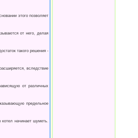
основании этого позволяет
зы­ваются от него, делая
остаток такого решения -
расширяется, вследст­вие
 зависящую от различных
 указывающую предельное
 котел начинает шу­меть.