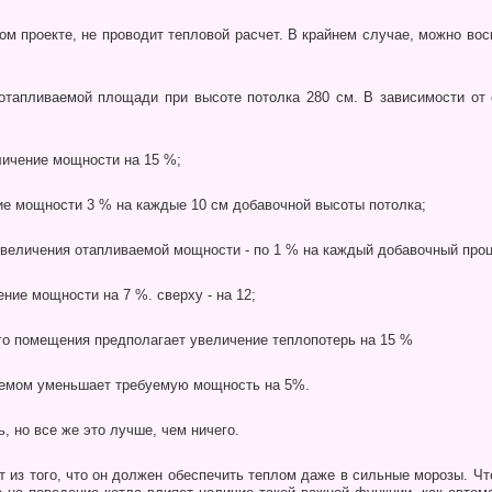
ом про­екте, не проводит тепловой расчет. В крайнем слу­чае, можно в
 отапливаемой площади при высоте потолка 280 см. В зависимости от 
личение мощности на 15 %;
е мощности 3 % на каждые 10 см добавоч­ной высоты потолка;
увеличения отапливаемой мощности - по 1 % на каждый добавочный проц
ние мощности на 7 %. сверху - на 12;
го помещения предполагает увеличение теплопотерь на 15 %
роемом уменьшает требуемую мощность на 5%.
, но все же это лучше, чем ничего.
 из того, что он должен обеспечить теп­лом даже в сильные морозы. Чт