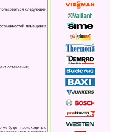
оспользоваться следующей
особенностей по­мещения
ент остекления;
о же будет происхо­дить с