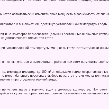
 на по­ведение котла влияет наличие такой важной функции, как автом
ь котла авто­матически изменять свою мощность в зависимости от внеш
 включаться и выключаться, достигнув установлен­ной температуры воды.
ется и на комфорте поль­зователя (слышны постоянные включения котла)
и на долговечности элементов котла.
нии установленной темпе­ратуры мощность котла автоматически снизи
 начнет включаться и выключаться, работая при этом на минимальной 
тир, имеющих площадь до 100 м² и небольшие теплопотери, связанные 
 не имеет большого про­стора в выборе из-за отсутствия места для уста
ления и приготов­ления горячей воды.
 не успеет нагреть горячую во­ду в должном количестве. При этом
щийся на кухне, испортит вам наст­роение постоянными включениями и в